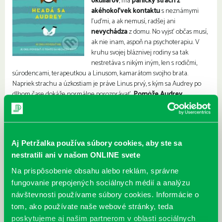
okuliarov
, má
panický strach z
akéhokoľvek kontaktu
s neznámymi
ľuďmi, a ak nemusí, radšej ani
nevychádza
z domu. No vyjsť občas musí,
ak nie inam, aspoň na psychoterapiu. V
kruhu svojej bláznivej rodiny sa tak
nestretáva s nikým iným, len s rodičmi,
súrodencami, terapeutkou a Linusom, kamarátom svojho brata.
Napriek strachu a úzkostiam je práve Linus prvý, s kým sa Audrey po
dlhom čase dokáže normálne porozprávať.
Pomôže Audrey
priateľstvo s Linusom vymaniť sa z problémov?
Zostane len pri
priateľstve? To všetko sa dozviete v tejto
knižke plnej romantiky,
smútku, no najmä vtipu
.
Aj Petržalka používa súbory cookies, aby ste sa
nestratili ani v našom ONLINE svete
Na prispôsobenie obsahu alebo reklám, správne
fungovanie prepojených sociálnych médií a analýzu
návštevnosti používame súbory cookies. Informácie o
tom, ako používate naše webové stránky, teda
poskytujeme aj našim partnerom v oblasti sociálnych