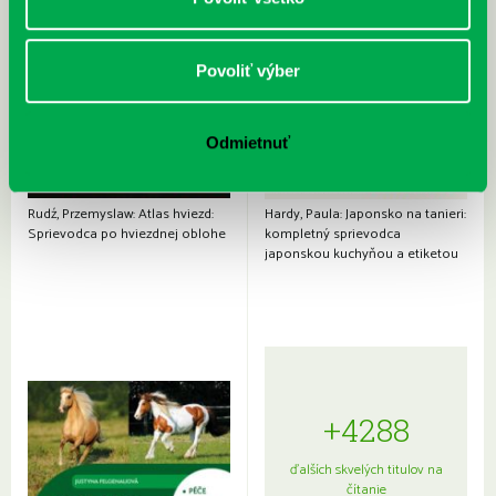
Povoliť výber
Odmietnuť
Rudź, Przemyslaw: Atlas hviezd:
Hardy, Paula: Japonsko na tanieri:
Sprievodca po hviezdnej oblohe
kompletný sprievodca
japonskou kuchyňou a etiketou
+4288
ďalších skvelých titulov na
čítanie