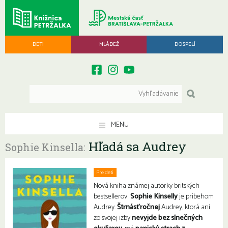
DETI
MLÁDEŽ
DOSPELÍ
MENU
Hľadá sa Audrey
Sophie Kinsella:
Pre deti
Nová kniha známej autorky britských
bestsellerov
Sophie Kinselly
je príbehom
Audrey.
Štrnásťročnej
Audrey, ktorá ani
zo svojej izby
nevyjde bez slnečných