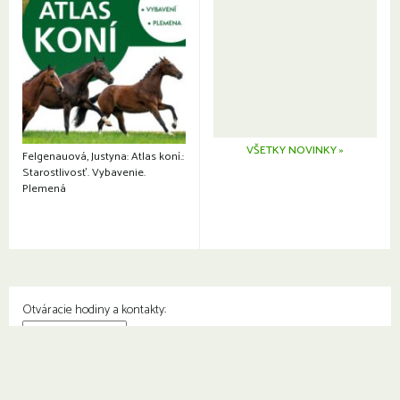
VŠETKY NOVINKY »
Felgenauová, Justyna: Atlas koní.:
Starostlivosť. Vybavenie.
Plemená
Otváracie hodiny a kontakty:
© Knižnica Petržalka
Fedinova 1129/7, 851 01 Bratislava
Web od
2day.sk