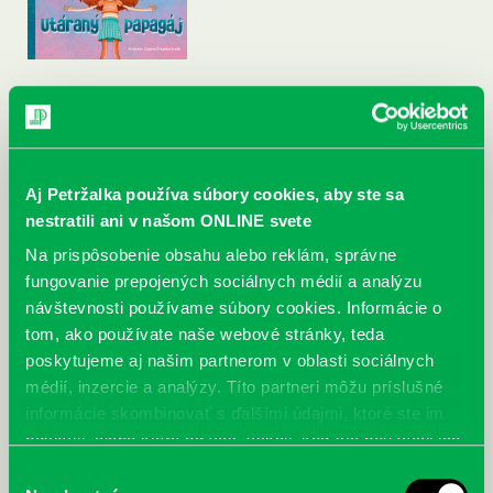
Aj Petržalka používa súbory cookies, aby ste sa
nestratili ani v našom ONLINE svete
Na prispôsobenie obsahu alebo reklám, správne
fungovanie prepojených sociálnych médií a analýzu
návštevnosti používame súbory cookies. Informácie o
tom, ako používate naše webové stránky, teda
poskytujeme aj našim partnerom v oblasti sociálnych
médií, inzercie a analýzy. Títo partneri môžu príslušné
informácie skombinovať s ďalšími údajmi, ktoré ste im
poskytli, alebo ktoré od vás získali, keď ste používali ich
služby.
Výber
McGrath, Andy: Tadej Pogačar:
Bárdy, Peter: Radičová