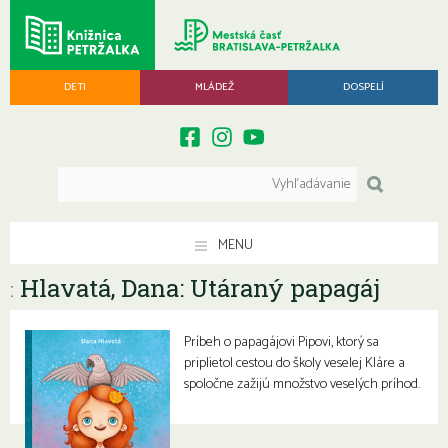
DETI
MLÁDEŽ
DOSPELÍ
MENU
Hlavatá, Dana: Utáraný papagáj
:
Príbeh o papagájovi Pipovi, ktorý sa
priplietol cestou do školy veselej Kláre a
spoločne zažijú množstvo veselých príhod.