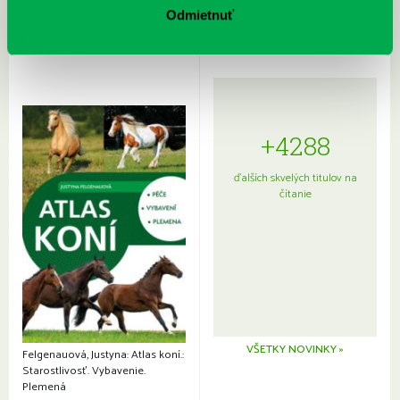
japonskou kuchyňou a etiketou
Odmietnuť
+4288
ďalších skvelých titulov na
čítanie
VŠETKY NOVINKY »
Felgenauová, Justyna: Atlas koní.:
Starostlivosť. Vybavenie.
Plemená