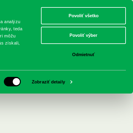
DETI
MLÁDEŽ
DOSPELÍ
Povoliť všetko
 a analýzu
ránky, teda
Povoliť výber
eri môžu
NICI
FEDINOVA
KONTAKTY
s získali,
Odmietnuť
eróznou kolitídou
Zobraziť detaily