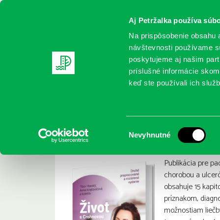
Aj Petržalka používa súbo
Na prispôsobenie obsahu a
návštevnosti používame sú
poskytujeme aj našim partn
REGISTRUJTE SA
ONLINE KATALÓ
príslušné informácie skomb
keď ste používali ich služb
Domov
Nové knihy
Hlavatý, T.: Život s Crohnovou chor
Hlavatý, T.: Život 
:
Výber
Nevyhnutné
súhlasu
Publikácia pre pa
chorobou a ulceró
obsahuje 15 kapito
príznakom, diagno
možnostiam liečby