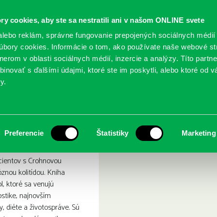
ry cookies, aby ste sa nestratili ani v našom ONLINE svete
lebo reklám, správne fungovanie prepojených sociálnych médií
bory cookies. Informácie o tom, ako používate naše webové st
erom v oblasti sociálnych médií, inzercie a analýzy. Títo partn
GY
SLUŽBY
PODUJATIA
POBOČKY
O KNIŽ
inovať s ďalšími údajmi, ktoré ste im poskytli, alebo ktoré od vá
y.
obou a ulceróznou kolitídou
s Crohnovou chorobou a ulc
Preferencie
Štatistiky
Marketing
cientov s Crohnovou
znou kolitídou. Kniha
l, ktoré sa venujú
stike, najnovším
, diéte a životospráve. Sú