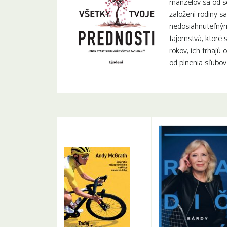
manželov sa od s
založení rodiny sa
nedosiahnuteľným
tajomstvá, ktoré 
rokov, ich trhajú
od plnenia sľubov 