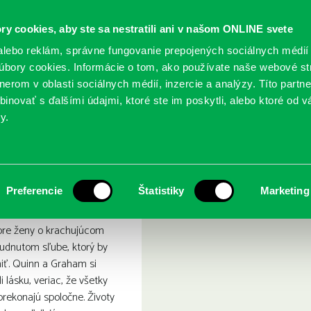
ry cookies, aby ste sa nestratili ani v našom ONLINE svete
lebo reklám, správne fungovanie prepojených sociálnych médií
bory cookies. Informácie o tom, ako používate naše webové st
erom v oblasti sociálnych médií, inzercie a analýzy. Títo partn
GY
SLUŽBY
PODUJATIA
POBOČKY
O KNIŽ
inovať s ďalšími údajmi, ktoré ste im poskytli, alebo ktoré od vá
y.
osti
etky tvoje prednosti
Preferencie
Štatistiky
Marketing
pre ženy o krachujúcom
udnutom sľube, ktorý by
iť. Quinn a Graham si
 lásku, veriac, že všetky
rekonajú spoločne. Životy