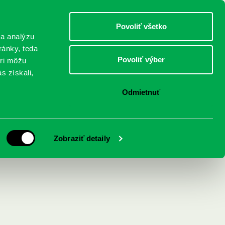
DETI
MLÁDEŽ
DOSPELÍ
Povoliť všetko
 a analýzu
ránky, teda
Povoliť výber
eri môžu
NICI
FEDINOVA
KONTAKTY
s získali,
Odmietnuť
Zobraziť detaily