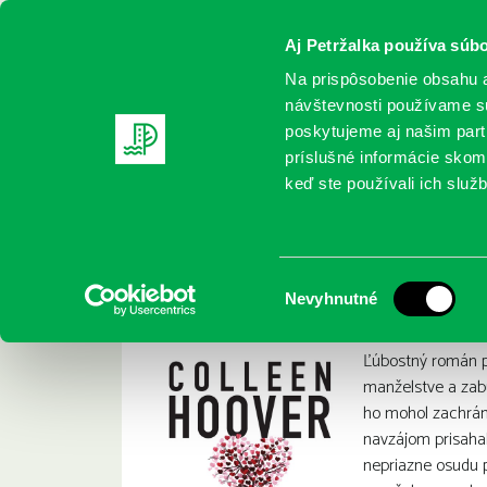
Aj Petržalka používa súbo
Na prispôsobenie obsahu a
návštevnosti používame sú
poskytujeme aj našim partn
REGISTRUJTE SA
ONLINE KATALÓ
príslušné informácie skomb
keď ste používali ich služb
Domov
Nové knihy
Hoover, Colleen: Všetky tvoje predn
Hoover, Colleen: Vš
:
Výber
Nevyhnutné
súhlasu
Ľúbostný román 
manželstve a zab
ho mohol zachrán
navzájom prisahali
nepriazne osudu p