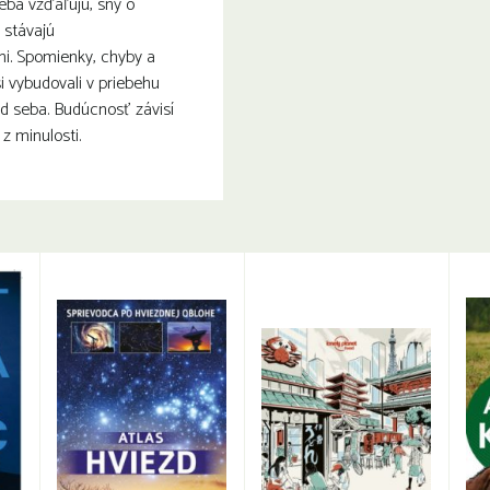
eba vzďaľujú, sny o
 stávajú
i. Spomienky, chyby a
si vybudovali v priebehu
 od seba. Budúcnosť závisí
z minulosti.