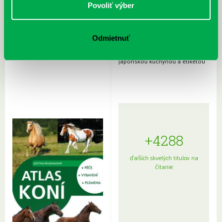
Povoliť výber
Odmietnuť
Rudź, Przemyslaw: Atlas hviezd:
Hardy, Paula: Japonsko na tanieri:
Sprievodca po hviezdnej oblohe
kompletný sprievodca
japonskou kuchyňou a etiketou
+4288
ďalších skvelých titulov na
čítanie