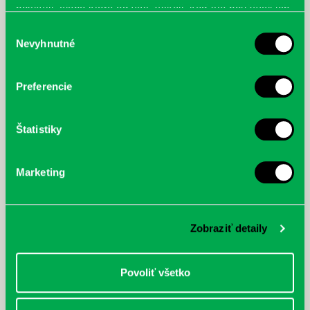
poskytli, alebo ktoré od vás získali, keď ste používali ich
služby.
Výber
Nevyhnutné
súhlasu
McGrath, Andy: Tadej Pogačar:
Bárdy, Peter: Radičová
Prvá biografia najväčšieho
Preferencie
cyklistu modernej doby:
nezastaviteľný
Štatistiky
Marketing
Zobraziť detaily
Povoliť všetko