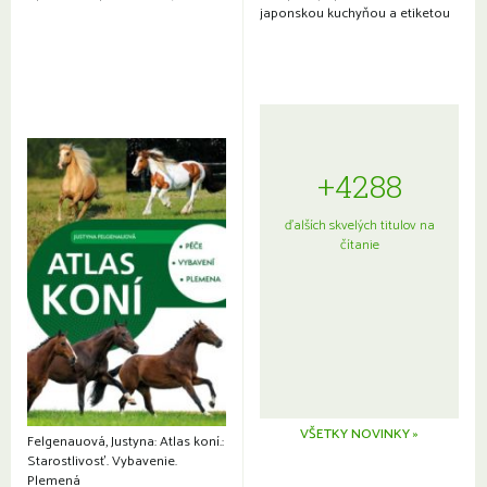
japonskou kuchyňou a etiketou
+4288
ďalších skvelých titulov na
čítanie
VŠETKY NOVINKY »
Felgenauová, Justyna: Atlas koní.:
Starostlivosť. Vybavenie.
Plemená