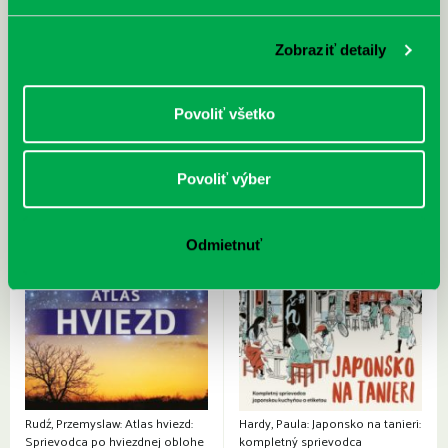
Prvá biografia najväčšieho
cyklistu modernej doby:
nezastaviteľný
Zobraziť detaily
Povoliť všetko
Povoliť výber
Odmietnuť
Rudź, Przemyslaw: Atlas hviezd:
Hardy, Paula: Japonsko na tanieri:
Sprievodca po hviezdnej oblohe
kompletný sprievodca