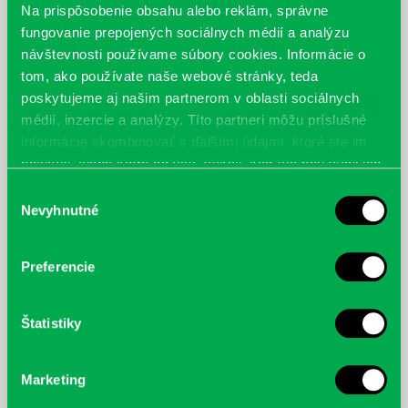
Na prispôsobenie obsahu alebo reklám, správne
sily stojace za spoločnosťou Middleton Healthcare a ich partnerom
Sidereal Pharmaceuticals raz a navždy zničia.
fungovanie prepojených sociálnych médií a analýzu
návštevnosti používame súbory cookies. Informácie o
tom, ako používate naše webové stránky, teda
poskytujeme aj našim partnerom v oblasti sociálnych
médií, inzercie a analýzy. Títo partneri môžu príslušné
informácie skombinovať s ďalšími údajmi, ktoré ste im
poskytli, alebo ktoré od vás získali, keď ste používali ich
služby.
Výber
Nevyhnutné
súhlasu
Preferencie
Štatistiky
Marketing
McGrath, Andy: Tadej Pogačar:
Bárdy, Peter: Radičová