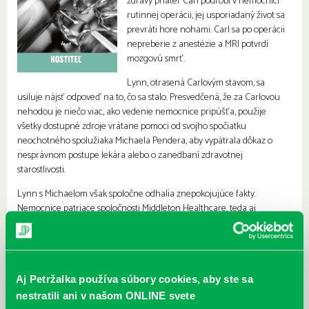
zdravý priateľ Carl podrobí v nemocnici
rutinnej operácii, jej usporiadaný život sa
prevráti hore nohami. Carl sa po operácii
nepreberie z anestézie a MRI potvrdí
mozgovú smrť.
Lynn, otrasená Carlovým stavom, sa
usiluje nájsť odpoveď na to, čo sa stalo. Presvedčená, že za Carlovou
nehodou je niečo viac, ako vedenie nemocnice pripúšťa, použije
všetky dostupné zdroje vrátane pomoci od svojho spočiatku
neochotného spolužiaka Michaela Pendera, aby vypátrala dôkaz o
nesprávnom postupe lekára alebo o zanedbaní zdravotnej
starostlivosti.
Lynn s Michaelom však spoločne odhalia znepokojujúce fakty.
Nemocnice patriace spoločnosti Middleton Healthcare, teda aj
Masonov-Dixonov medicínsky komplex, majú zlé štatistiky týkajúce sa
nevysvetliteľných anestetických komplikácií a viacerým pacientom po
prijatí do nemocnice diagnostikujú vážnu smrteľnú chorobu.
Keď sa Lynn a Michaelovi začnú vyhrážať, vedia, že narazili na niečo
Aj Petržalka používa súbory cookies, aby ste sa
väčšie, ako pôvodne predpokladali. Čoskoro sa rozpútajú zúfalé preteky
nestratili ani v našom ONLINE svete
s časom a študenti majú čo robiť, aby získali odpovede, skôr ako temné