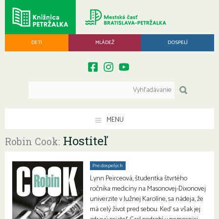
DETI
MLÁDEŽ
DOSPELÍ
MENU
Hostiteľ
Robin Cook:
Pre dospelých
Lynn Peirceová, študentka štvrtého
ročníka medicíny na Masonovej-Dixonovej
univerzite v Južnej Karolíne, sa nádeja, že
má celý život pred sebou. Keď sa však jej