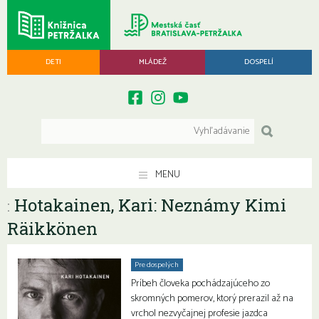
DETI
MLÁDEŽ
DOSPELÍ
MENU
Hotakainen, Kari: Neznámy Kimi
:
Räikkönen
Pre dospelých
Príbeh človeka pochádzajúceho zo
skromných pomerov, ktorý prerazil až na
vrchol nezvyčajnej profesie jazdca