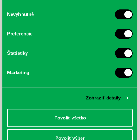
služby.
Výber
Nevyhnutné
súhlasu
McGrath, Andy: Tadej Pogačar:
Bárdy, Peter: Radičová
Prvá biografia najväčšieho
Preferencie
cyklistu modernej doby:
nezastaviteľný
Štatistiky
Marketing
Zobraziť detaily
Povoliť všetko
Povoliť výber