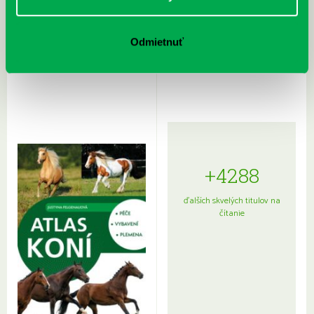
Rudź, Przemyslaw: Atlas hviezd:
Hardy, Paula: Japonsko na tanieri:
Odmietnuť
Sprievodca po hviezdnej oblohe
kompletný sprievodca
japonskou kuchyňou a etiketou
+4288
ďalších skvelých titulov na
čítanie