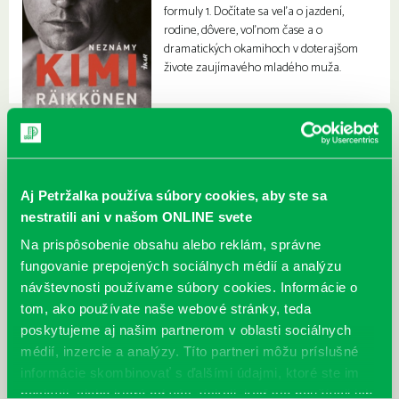
formuly 1. Dočítate sa veľa o jazdení,
rodine, dôvere, voľnom čase a o
dramatických okamihoch v doterajšom
živote zaujímavého mladého muža.
Aj Petržalka používa súbory cookies, aby ste sa
nestratili ani v našom ONLINE svete
Na prispôsobenie obsahu alebo reklám, správne
fungovanie prepojených sociálnych médií a analýzu
návštevnosti používame súbory cookies. Informácie o
tom, ako používate naše webové stránky, teda
poskytujeme aj našim partnerom v oblasti sociálnych
médií, inzercie a analýzy. Títo partneri môžu príslušné
informácie skombinovať s ďalšími údajmi, ktoré ste im
poskytli, alebo ktoré od vás získali, keď ste používali ich