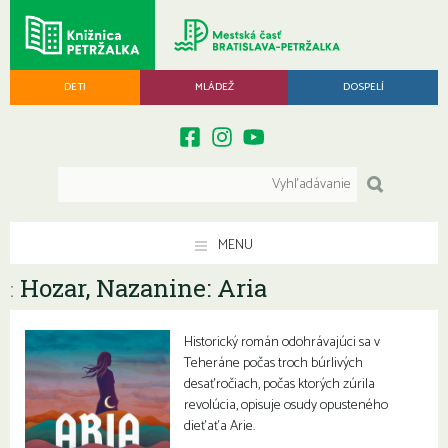
DETI
MLÁDEŽ
DOSPELÍ
MENU
Hozar, Nazanine: Aria
:
Historický román odohrávajúci sa v
Teheráne počas troch búrlivých
desaťročiach, počas ktorých zúrila
revolúcia, opisuje osudy opusteného
dieťaťa Arie.