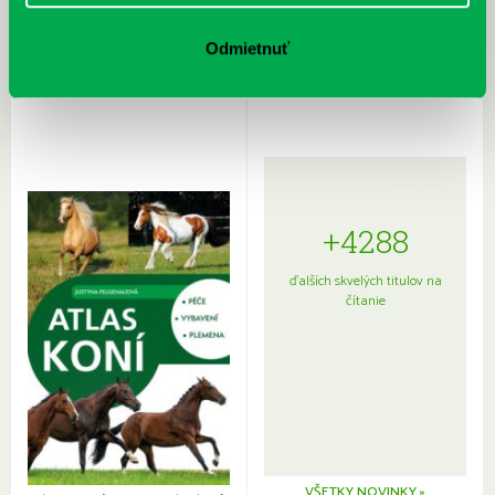
Rudź, Przemyslaw: Atlas hviezd:
Hardy, Paula: Japonsko na tanieri:
Sprievodca po hviezdnej oblohe
kompletný sprievodca
Odmietnuť
japonskou kuchyňou a etiketou
+4288
ďalších skvelých titulov na
čítanie
VŠETKY NOVINKY »