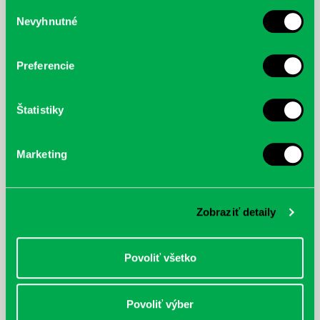
služby.
Výber
Nevyhnutné
súhlasu
McGrath, Andy: Tadej Pogačar:
Bárdy, Peter: Radičová
Prvá biografia najväčšieho
cyklistu modernej doby:
Preferencie
nezastaviteľný
Štatistiky
Marketing
Zobraziť detaily
Povoliť všetko
Povoliť výber