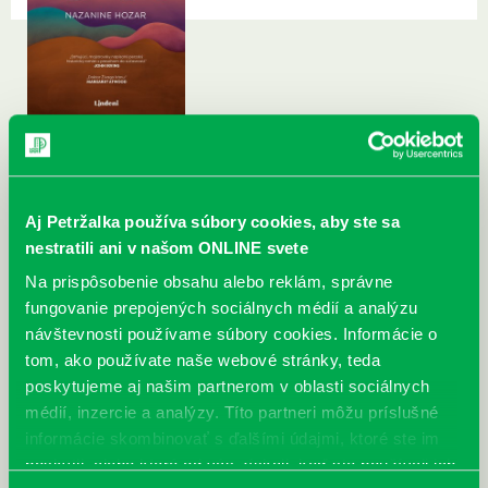
Aj Petržalka používa súbory cookies, aby ste sa
nestratili ani v našom ONLINE svete
Na prispôsobenie obsahu alebo reklám, správne
fungovanie prepojených sociálnych médií a analýzu
návštevnosti používame súbory cookies. Informácie o
tom, ako používate naše webové stránky, teda
poskytujeme aj našim partnerom v oblasti sociálnych
médií, inzercie a analýzy. Títo partneri môžu príslušné
informácie skombinovať s ďalšími údajmi, ktoré ste im
poskytli, alebo ktoré od vás získali, keď ste používali ich