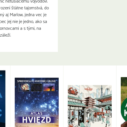
 nič netušiacemu vojvodovi.
ození štátne tajomstvá, do
ný aj Marlow, jedna vec je
ec jej nie je jedno, ako sa
ornovcami a s tými, na
záleží.