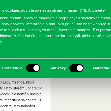
ry cookies, aby ste sa nestratili ani v našom ONLINE svete
lebo reklám, správne fungovanie prepojených sociálnych médií
bory cookies. Informácie o tom, ako používate naše webové st
erom v oblasti sociálnych médií, inzercie a analýzy. Títo partn
GY
SLUŽBY
PODUJATIA
POBOČKY
O KNIŽ
inovať s ďalšími údajmi, ktoré ste im poskytli, alebo ktoré od vá
y.
ľachtická rošáda
Preferencie
Štatistiky
Marketing
o Lady Mirande, ktorá
do listov starému priateľovi
jvodovi, ale nemá v úmysle
ať. Medzitým sa spriatelí s
eden z listov náhodou