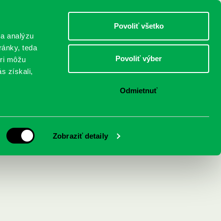
DETI
MLÁDEŽ
DOSPELÍ
Povoliť všetko
 a analýzu
ránky, teda
Povoliť výber
eri môžu
NICI
FEDINOVA
KONTAKTY
s získali,
Odmietnuť
Zobraziť detaily