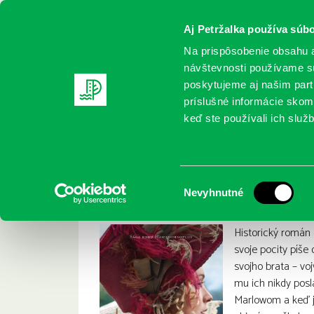
Aj Petržalka používa súbo
Na prispôsobenie obsahu a
návštevnosti používame sú
poskytujeme aj našim partn
REGISTRUJTE SA
ONLINE KATALÓ
príslušné informácie skomb
keď ste používali ich služb
Domov
Nové knihy
Hunterová, K. A.: Šľachtická rošáda
Hunterová, K. A.: Š
:
Výber
Nevyhnutné
súhlasu
Historický román 
svoje pocity píše 
svojho brata – vo
mu ich nikdy posl
Marlowom a keď j