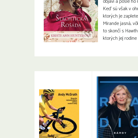
objaví a pošle ho
Keď sú však v ohr
ktorých je zaplete
Mirande jasná, vôb
to skončí s Hawth
ktorých jej rodine 