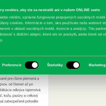
ry cookies, aby ste sa nestratili ani v našom ONLINE svete
lebo reklám, správne fungovanie prepojených sociálnych médií
bory cookies. Informácie o tom, ako používate naše webové st
erom v oblasti sociálnych médií, inzercie a analýzy. Títo partn
GY
SLUŽBY
PODUJATIA
POBOČKY
O KNIŽ
inovať s ďalšími údajmi, ktoré ste im poskytli, alebo ktoré od vá
y.
 a jeho výživa
tarostlivosť o psa a jeho v
Preferencie
Štatistiky
Marketing
ované pre rôzne plemená a
psov, od šteniat až po
ublikácia odkrýva tajomstvá
rsť, kožu, pazúry a celkový
mal zabezpečené pohodlie