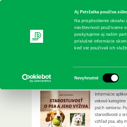
Aj Petržalka používa súbo
Na prispôsobenie obsahu a
návštevnosti používame sú
poskytujeme aj našim partn
REGISTRUJTE SA
ONLINE KATALÓ
príslušné informácie skomb
keď ste používali ich služb
Domov
Nové knihy
Iglikowska, Anna: Starostlivosť o psa
Iglikowska, Anna: S
:
Výber
Nevyhnutné
súhlasu
Informácie aplik
vekové kategórie 
psích seniorov. P
starostlivosti o s
vzhľad psa, aby 