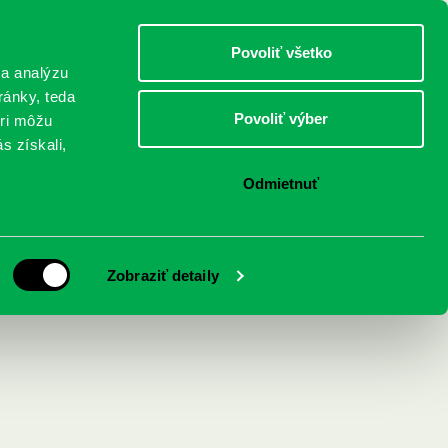
DETI
MLÁDEŽ
DOSPELÍ
Povoliť všetko
 a analýzu
ránky, teda
Povoliť výber
eri môžu
NICI
FEDINOVA
KONTAKTY
s získali,
Odmietnuť
ýživa
Zobraziť detaily