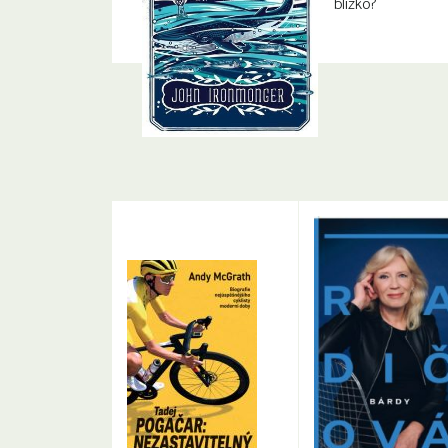
blízko?