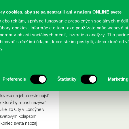
ry cookies, aby ste sa nestratili ani v našom ONLINE svete
lebo reklám, správne fungovanie prepojených sociálnych médií
bory cookies. Informácie o tom, ako používate naše webové st
erom v oblasti sociálnych médií, inzercie a analýzy. Títo partn
GY
SLUŽBY
PODUJATIA
POBOČKY
O KNIŽ
inovať s ďalšími údajmi, ktoré ste im poskytli, alebo ktoré od vá
y.
veľrybu
Nezabudnite na veľrybu
Preferencie
Štatistiky
Marketing
loveka na jeho ceste nájsť
o, ktoré by mohol nazývať
šiel zo City v Londýne v
osvetovým kolapsom
ak koniec sveta naozaj