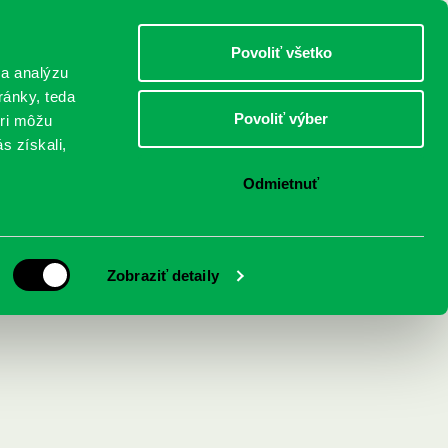
DETI
MLÁDEŽ
DOSPELÍ
Povoliť všetko
 a analýzu
ránky, teda
Povoliť výber
eri môžu
NICI
FEDINOVA
KONTAKTY
s získali,
Odmietnuť
Zobraziť detaily