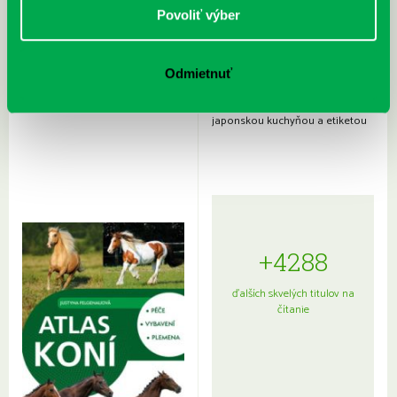
Povoliť výber
Odmietnuť
Rudź, Przemyslaw: Atlas hviezd:
Hardy, Paula: Japonsko na tanieri:
Sprievodca po hviezdnej oblohe
kompletný sprievodca
japonskou kuchyňou a etiketou
+4288
ďalších skvelých titulov na
čítanie