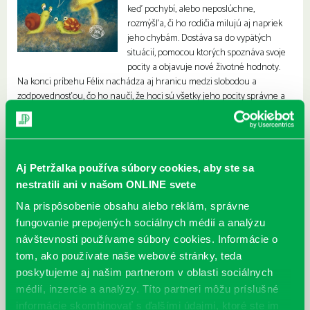
keď pochybí, alebo neposlúchne,
rozmýšľa, či ho rodičia milujú aj napriek
jeho chybám. Dostáva sa do vypätých
situácií, pomocou ktorých spoznáva svoje
pocity a objavuje nové životné hodnoty.
Na konci príbehu Félix nachádza aj hranicu medzi slobodou a
zodpovednosťou, čo ho naučí, že hoci sú všetky jeho pocity správne a
rodičia ho stále milujú, nie všetky druhy správania sú prijateľné.
Aj Petržalka používa súbory cookies, aby ste sa
nestratili ani v našom ONLINE svete
Na prispôsobenie obsahu alebo reklám, správne
fungovanie prepojených sociálnych médií a analýzu
návštevnosti používame súbory cookies. Informácie o
tom, ako používate naše webové stránky, teda
poskytujeme aj našim partnerom v oblasti sociálnych
médií, inzercie a analýzy. Títo partneri môžu príslušné
informácie skombinovať s ďalšími údajmi, ktoré ste im