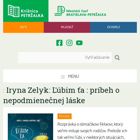
DETI
MLÁDEŽ
DOSPELÍ
MENU
Iryna Zelyk: Ľúbim ťa : príbeh o
:
nepodmienečnej láske
Pre deti
Rozprávka o slimáčikovi Félixovi, ktorý
veľmi miluje svojich rodičov. Pretože ich
tak veľmi ľúbi, v niektorých situáciách,