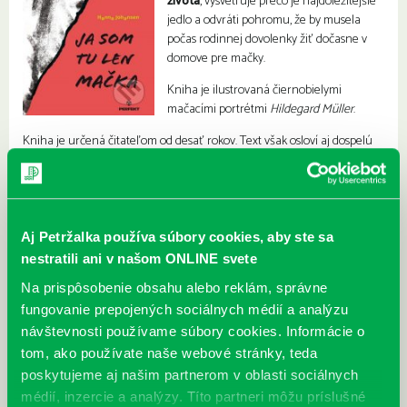
života
, vysvetľuje prečo je najdôležitejšie
jedlo a odvráti pohromu, že by musela
počas rodinnej dovolenky žiť dočasne v
domove pre mačky.
Kniha je ilustrovaná čiernobielymi
mačacími portrétmi
Hildegard Müller
.
Kniha je určená čitateľom od desať rokov. Text však osloví aj dospelú
čitateľskú obec, potešia sa jej milovníci mačiek a domácich zvierat, ale
aj všetci milovníci dobrej literatúry.
Aj Petržalka používa súbory cookies, aby ste sa
nestratili ani v našom ONLINE svete
Na prispôsobenie obsahu alebo reklám, správne
fungovanie prepojených sociálnych médií a analýzu
návštevnosti používame súbory cookies. Informácie o
tom, ako používate naše webové stránky, teda
poskytujeme aj našim partnerom v oblasti sociálnych
médií, inzercie a analýzy. Títo partneri môžu príslušné