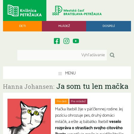
DETI
MLÁDEŽ
DOSPELÍ
MENU
Ja som tu len mačka
Hanna Johansen:
Pre deti
Pre mládež
Mačka Ilsebill žije v päťčlennej rodine. Jej
pozíciu ohrozuje pes, druhý domáci
miláčik, a ešte aj bábätko. Ilsebill
veselo
rozpráva o strastiach svojho citového