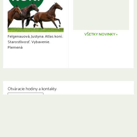
VŠETKY NOVINKY »
Felgenauová, Justyna: Atlas koní.:
Starostlivosť. Vybavenie.
Plemená
Otváracie hodiny a kontakty:
© Knižnica Petržalka
Fedinova 1129/7, 851 01 Bratislava
Web od
2day.sk