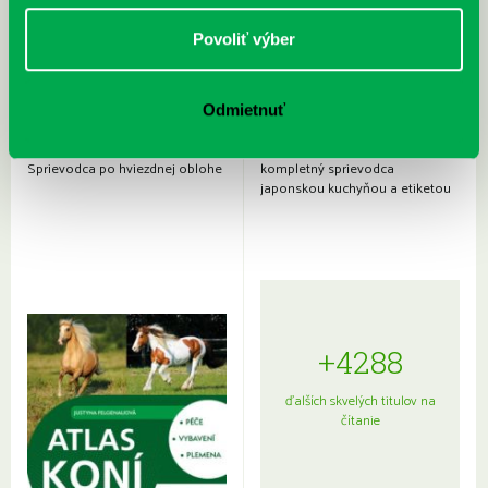
Povoliť výber
Odmietnuť
Rudź, Przemyslaw: Atlas hviezd:
Hardy, Paula: Japonsko na tanieri:
Sprievodca po hviezdnej oblohe
kompletný sprievodca
japonskou kuchyňou a etiketou
+4288
ďalších skvelých titulov na
čítanie