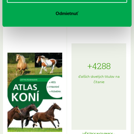
Rudź, Przemyslaw: Atlas hviezd:
Hardy, Paula: Japonsko na tanieri:
Sprievodca po hviezdnej oblohe
kompletný sprievodca
Odmietnuť
japonskou kuchyňou a etiketou
+4288
ďalších skvelých titulov na
čítanie