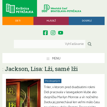
DETI
MLÁDEŽ
DOSPELÍ
MENU
Jackson, Lisa: Lži, samé lži
:
Pre dospelých
Triler, v ktorom pred dvadsiatimi rokmi
Didi pracovala v lasvegaskom klube ako
dvojníčka Marilyn Monroe a vír nočného
života jej ponechával len veľmi málo času