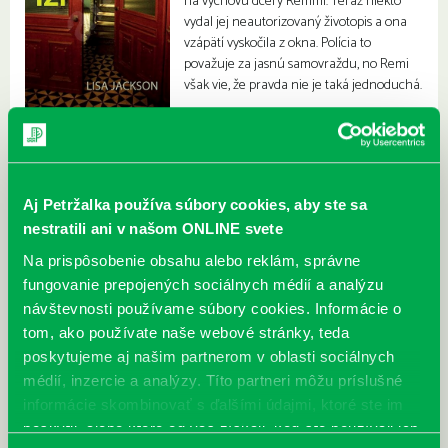
na výchovu dcéry Remmi. Teraz niekto
vydal jej neautorizovaný životopis a ona
vzápätí vyskočila z okna. Polícia to
považuje za jasnú samovraždu, no Remi
však vie, že pravda nie je taká jednoduchá.
Aj Petržalka používa súbory cookies, aby ste sa
nestratili ani v našom ONLINE svete
Na prispôsobenie obsahu alebo reklám, správne
fungovanie prepojených sociálnych médií a analýzu
návštevnosti používame súbory cookies. Informácie o
tom, ako používate naše webové stránky, teda
poskytujeme aj našim partnerom v oblasti sociálnych
médií, inzercie a analýzy. Títo partneri môžu príslušné
informácie skombinovať s ďalšími údajmi, ktoré ste im
poskytli, alebo ktoré od vás získali, keď ste používali ich