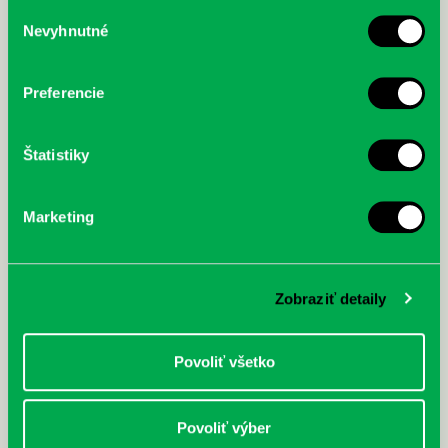
služby.
Výber
Nevyhnutné
súhlasu
McGrath, Andy: Tadej Pogačar:
Bárdy, Peter: Radičová
Prvá biografia najväčšieho
cyklistu modernej doby:
Preferencie
nezastaviteľný
Štatistiky
Marketing
Zobraziť detaily
Povoliť všetko
Povoliť výber