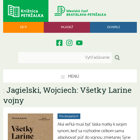
DETI
MLÁDEŽ
DOSPELÍ
MENU
Jagielski, Wojciech: Všetky Larine
:
vojny
Pre dospelých
Aká veľká musí byť láska matky k svojim
synom, keď sa rozhodne celkom sama
absolvovať púť do vojnou zmietanej Sýrie