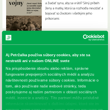
a žiadať syna, aby sa vrátil? Silný príbeh
ženy a matky, ktorá sa rozhodla nevzdať a
bojovať so životom i všetkými jeho
príkoriami.
Aj Petržalka používa súbory cookies, aby ste sa
nestratili ani v našom ONLINE svete
Na prispôsobenie obsahu alebo reklám, správne
fungovanie prepojených sociálnych médií a analýzu
návštevnosti používame súbory cookies. Informácie o
tom, ako používate naše webové stránky, teda
poskytujeme aj našim partnerom v oblasti sociálnych
médií, inzercie a analýzy. Títo partneri môžu príslušné
informácie skombinovať s ďalšími údajmi, ktoré ste im
poskytli, alebo ktoré od vás získali, keď ste používali ich