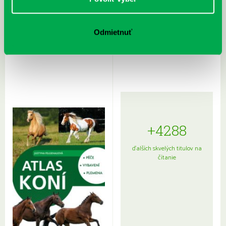
Rudź, Przemyslaw: Atlas hviezd:
Hardy, Paula: Japonsko na tanieri:
Odmietnuť
Sprievodca po hviezdnej oblohe
kompletný sprievodca
japonskou kuchyňou a etiketou
+4288
ďalších skvelých titulov na
čítanie