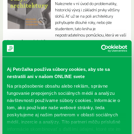
Naleznete v ní úvod do problematiky,
historický vývoj i základní prvky většiny
slohů. Ať už se na poli architektury
pohybujete dlouhé roky, nebo jste
studentem, tato kniha je
nepostradatelnou pomůckou, která ve vaší
knihovně nesmí chybět.
Aj Petržalka používa súbory cookies, aby ste sa
nestratili ani v našom ONLINE svete
Na prispôsobenie obsahu alebo reklám, správne
fungovanie prepojených sociálnych médií a analýzu
návštevnosti používame súbory cookies. Informácie o
tom, ako používate naše webové stránky, teda
poskytujeme aj našim partnerom v oblasti sociálnych
médií, inzercie a analýzy. Títo partneri môžu príslušné
informácie skombinovať s ďalšími údajmi, ktoré ste im