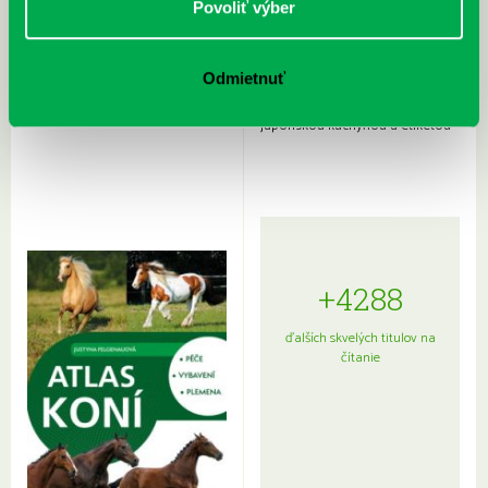
Povoliť výber
Odmietnuť
Rudź, Przemyslaw: Atlas hviezd:
Hardy, Paula: Japonsko na tanieri:
Sprievodca po hviezdnej oblohe
kompletný sprievodca
japonskou kuchyňou a etiketou
+4288
ďalších skvelých titulov na
čítanie