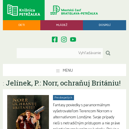
DETI
MLÁDEŽ
DOSPELÍ
MENU
Jelínek, P.: Norr, ochraňuj Britániu!
:
Pre dospelých
Fantasy poviedky s paranormálnym
vyšetrovateľom Terencom Norrom v
alternatívnom Londýne. Svoje prípady
rieši s netradičným prístupom a nie práve