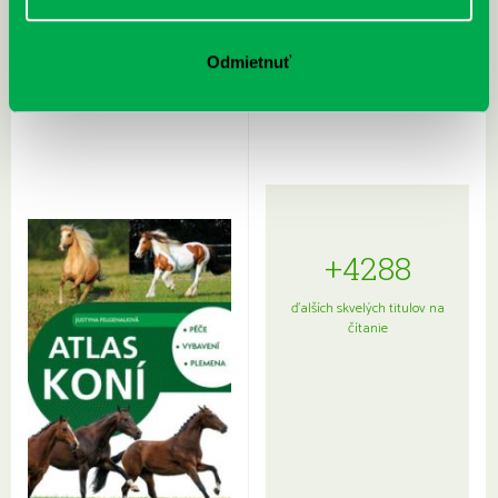
Rudź, Przemyslaw: Atlas hviezd:
Hardy, Paula: Japonsko na tanieri:
Odmietnuť
Sprievodca po hviezdnej oblohe
kompletný sprievodca
japonskou kuchyňou a etiketou
+4288
ďalších skvelých titulov na
čítanie