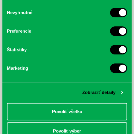
služby.
Výber
Nevyhnutné
súhlasu
McGrath, Andy: Tadej Pogačar:
Bárdy, Peter: Radičová
Prvá biografia najväčšieho
cyklistu modernej doby:
Preferencie
nezastaviteľný
Štatistiky
Marketing
Zobraziť detaily
Povoliť všetko
Povoliť výber