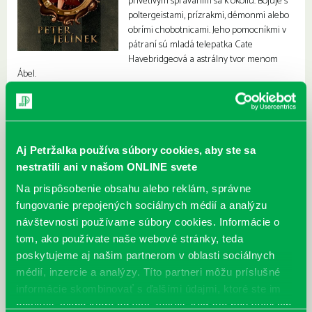
prívetivým správaním sa k okoliu. Bojuje s
poltergeistami, prízrakmi, démonmi alebo
obrími chobotnicami. Jeho pomocníkmi v
pátraní sú mladá telepatka Cate
Havebridgeová a astrálny tvor menom
Ábel.
Aj Petržalka používa súbory cookies, aby ste sa
nestratili ani v našom ONLINE svete
Na prispôsobenie obsahu alebo reklám, správne
fungovanie prepojených sociálnych médií a analýzu
návštevnosti používame súbory cookies. Informácie o
tom, ako používate naše webové stránky, teda
poskytujeme aj našim partnerom v oblasti sociálnych
médií, inzercie a analýzy. Títo partneri môžu príslušné
informácie skombinovať s ďalšími údajmi, ktoré ste im
poskytli, alebo ktoré od vás získali, keď ste používali ich