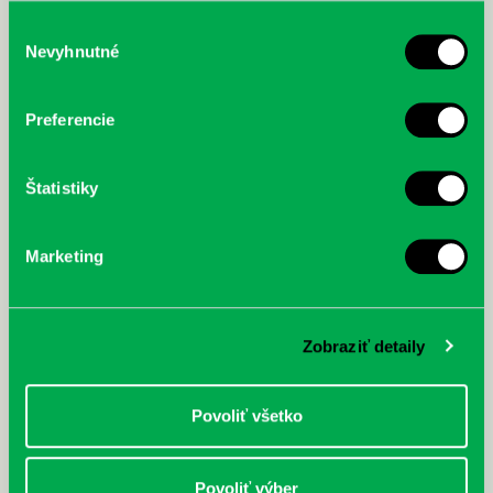
služby.
Výber
Nevyhnutné
súhlasu
McGrath, Andy: Tadej Pogačar:
Bárdy, Peter: Radičová
Prvá biografia najväčšieho
Preferencie
cyklistu modernej doby:
nezastaviteľný
Štatistiky
Marketing
Zobraziť detaily
Povoliť všetko
Povoliť výber