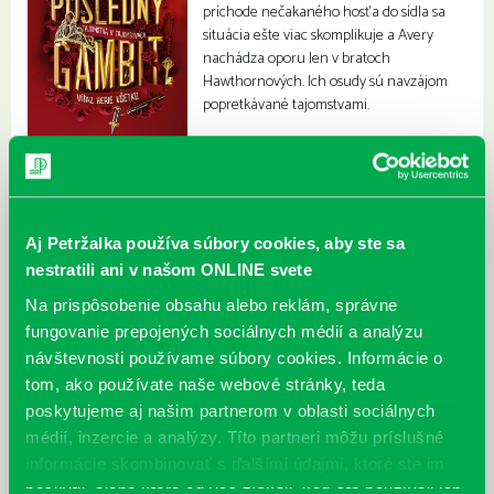
príchode nečakaného hosťa do sídla sa
situácia ešte viac skomplikuje a Avery
nachádza oporu len v bratoch
Hawthornových. Ich osudy sú navzájom
popretkávané tajomstvami.
Aj Petržalka používa súbory cookies, aby ste sa
nestratili ani v našom ONLINE svete
Na prispôsobenie obsahu alebo reklám, správne
fungovanie prepojených sociálnych médií a analýzu
návštevnosti používame súbory cookies. Informácie o
tom, ako používate naše webové stránky, teda
poskytujeme aj našim partnerom v oblasti sociálnych
médií, inzercie a analýzy. Títo partneri môžu príslušné
informácie skombinovať s ďalšími údajmi, ktoré ste im
poskytli, alebo ktoré od vás získali, keď ste používali ich