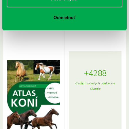
Rudź, Przemyslaw: Atlas hviezd:
Hardy, Paula: Japonsko na tanieri:
Odmietnuť
Sprievodca po hviezdnej oblohe
kompletný sprievodca
japonskou kuchyňou a etiketou
+4288
ďalších skvelých titulov na
čítanie