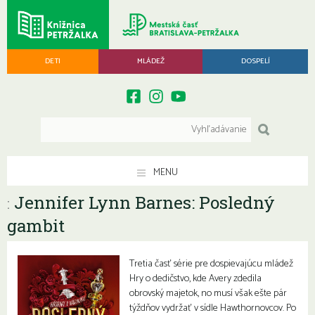
DETI
MLÁDEŽ
DOSPELÍ
MENU
Jennifer Lynn Barnes: Posledný
:
gambit
Tretia časť série pre dospievajúcu mládež
Hry o dedičstvo, kde Avery zdedila
obrovský majetok, no musí však ešte pár
týždňov vydržať v sídle Hawthornovcov. Po