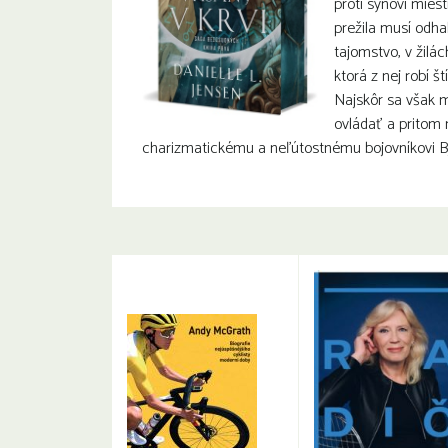
proti synovi miest
prežila musí odhal
tajomstvo, v žilách
ktorá z nej robí š
Najskôr sa však m
ovládať a pritom
charizmatickému a neľútostnému bojovníkovi Bj