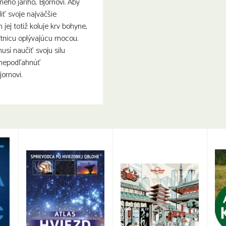
neho jariho, Bjornovi. Aby
iť svoje najväčšie
 jej totiž koluje krv bohyne,
títnicu oplývajúcu mocou.
usí naučiť svoju silu
 nepodľahnúť
ornovi.