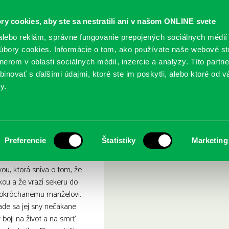
ry cookies, aby ste sa nestratili ani v našom ONLINE svete
lebo reklám, správne fungovanie prepojených sociálnych médií
bory cookies. Informácie o tom, ako používate naše webové st
erom v oblasti sociálnych médií, inzercie a analýzy. Títo partn
GY
SLUŽBY
PODUJATIA
POBOČKY
O KNIŽ
inovať s ďalšími údajmi, ktoré ste im poskytli, alebo ktoré od vá
y.
rvi : sága bezosudých
 Osud vpísaný v krvi : ság
Preferencie
Štatistiky
Marketing
u, ktorá sníva o tom, že
kou a že vrazí sekeru do
eokrôchanému manželovi.
ade sa jej sny nečakane
v boji na život a na smrť