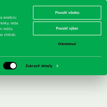
DETI
MLÁDEŽ
DOSPELÍ
Povoliť všetko
 a analýzu
ránky, teda
Povoliť výber
eri môžu
NICI
FEDINOVA
KONTAKTY
s získali,
Odmietnuť
a bezosudých
Zobraziť detaily