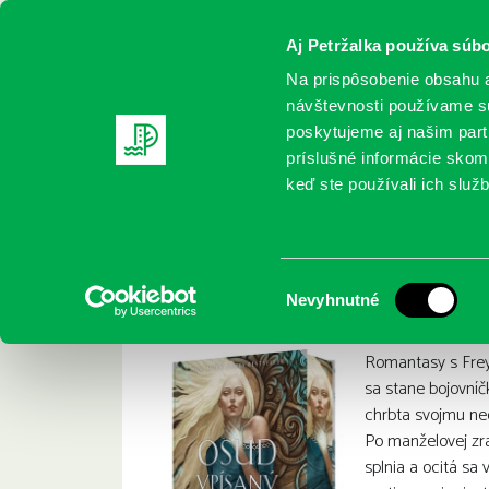
Aj Petržalka používa súbo
Na prispôsobenie obsahu a
návštevnosti používame sú
poskytujeme aj našim partn
REGISTRUJTE SA
ONLINE KATALÓ
príslušné informácie skomb
keď ste používali ich služb
Domov
Nové knihy
Jensen, Danielle L: Osud vpísaný v k
Jensen, Danielle L:
:
Výber
Nevyhnutné
súhlasu
Romantasy s Freyo
sa stane bojovníč
chrbta svojmu n
Po manželovej zr
splnia a ocitá sa 