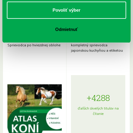
Povoliť výber
Odmietnuť
Rudź, Przemyslaw: Atlas hviezd:
Hardy, Paula: Japonsko na tanieri:
Sprievodca po hviezdnej oblohe
kompletný sprievodca
japonskou kuchyňou a etiketou
+4288
ďalších skvelých titulov na
čítanie