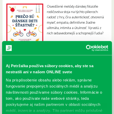
Osvedčené metódy dánskej filozofie
rodičovstva stoja na týchto pilieroch:
radosť z hry, číra autentickosť, otvorená
myseľ, empatia, definitívne žiadne
ulitmáta, intimita a útulnosť. Vyrastú z
nich sebavedomejší a schopnejší ľudia?
Aj Petržalka používa súbory cookies, aby ste sa
nestratili ani v našom ONLINE svete
Na prispôsobenie obsahu alebo reklám, správne
fungovanie prepojených sociálnych médií a analýzu
návštevnosti používame súbory cookies. Informácie o
tom, ako používate naše webové stránky, teda
poskytujeme aj našim partnerom v oblasti sociálnych
médií, inzercie a analýzy. Títo partneri môžu príslušné