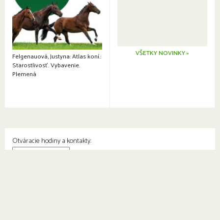
VŠETKY NOVINKY »
Felgenauová, Justyna: Atlas koní.:
Starostlivosť. Vybavenie.
Plemená
Otváracie hodiny a kontakty:
© Knižnica Petržalka
Fedinova 1129/7, 851 01 Bratislava
Web od
2day.sk