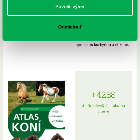
Povoliť výber
Odmietnuť
Rudź, Przemyslaw: Atlas hviezd:
Hardy, Paula: Japonsko na tanieri:
Sprievodca po hviezdnej oblohe
kompletný sprievodca
japonskou kuchyňou a etiketou
+4288
ďalších skvelých titulov na
čítanie