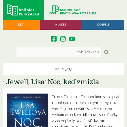
DETI
MLÁDEŽ
DOSPELÍ
MENU
Jewell, Lisa: Noc, keď zmizla
:
Triler s Tallulah a Zachom, ktorí sa po prvý
raz od narodenia svojho synčeka vyberú
von. Majú len devätnásť a večierok vo
veľkom vidieckom sídle novej spolužiačky
z vysokej školy sa zdá byť skvelým
spôsobom, ako vypnúť. Keď príde ráno,