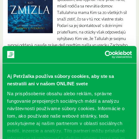
mladí rodičia sa nevrátia domov.
Tallulahina mama Kim sa zo všetkých síl
snaží zistiť, čo sa v tú noc vlastne stalo.
Podarí sa jej skontaktovať s dcérinými
priateľkami, na otázky však odpovedajú
vyhýbavo. Kim vie, že Tallulah je svojmu
synovi oddaná, navyše práve deň predtým našla vo vrecku Zachovho
kabáta zásnubný prsteň. Pátranie polície však vôbec nepostupuje.
Aj Petržalka používa súbory cookies, aby ste sa
nestratili ani v našom ONLINE svete
Na prispôsobenie obsahu alebo reklám, správne
fungovanie prepojených sociálnych médií a analýzu
návštevnosti používame súbory cookies. Informácie o
tom, ako používate naše webové stránky, teda
poskytujeme aj našim partnerom v oblasti sociálnych
médií, inzercie a analýzy. Títo partneri môžu príslušné
informácie skombinovať s ďalšími údajmi, ktoré ste im