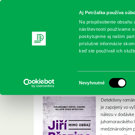
Aj Petržalka používa súbo
Na prispôsobenie obsahu a
návštevnosti používame sú
poskytujeme aj našim partn
REGISTRUJTE SA
ONLINE KATALÓ
príslušné informácie skomb
keď ste používali ich služb
Domov
Nové knihy
Jiří Březina: Mimo obraz
Jiří Březina: Mimo
:
Výber
Nevyhnutné
súhlasu
Detektívny román
je zapojený vo vy
nálezu v dodávke 
juhomoravského le
medzinárodným p