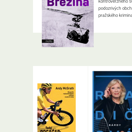
kontroverzného 
podozrivých obch
pražského krimina