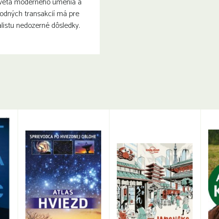
sveta moderného umenia a
odných transakcií má pre
listu nedozerné dôsledky.