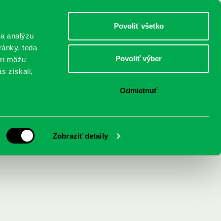
DETI
MLÁDEŽ
DOSPELÍ
Povoliť všetko
 a analýzu
ránky, teda
Povoliť výber
eri môžu
NICI
FEDINOVA
KONTAKTY
s získali,
Odmietnuť
Zobraziť detaily