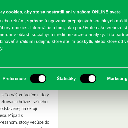
ry cookies, aby ste sa nestratili ani v našom ONLINE svete
lebo reklám, správne fungovanie prepojených sociálnych médií
bory cookies. Informácie o tom, ako používate naše webové st
erom v oblasti sociálnych médií, inzercie a analýzy. Títo partn
GY
SLUŽBY
PODUJATIA
POBOČKY
O KNIŽ
inovať s ďalšími údajmi, ktoré ste im poskytli, alebo ktoré od vá
y.
 obraz
Preferencie
Štatistiky
Marketing
 s Tomášom Volfom, ktorý
šetrovania hrôzostrašného
odstavenej na okraji
sa. Prípad s
resahom, stopy vedúce do