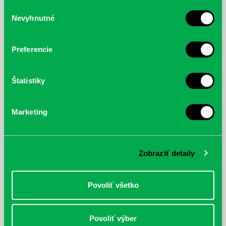
služby.
Výber
Nevyhnutné
súhlasu
McGrath, Andy: Tadej Pogačar:
Bárdy, Peter: Radičová
Prvá biografia najväčšieho
cyklistu modernej doby:
Preferencie
nezastaviteľný
Štatistiky
Marketing
Zobraziť detaily
Povoliť všetko
Povoliť výber