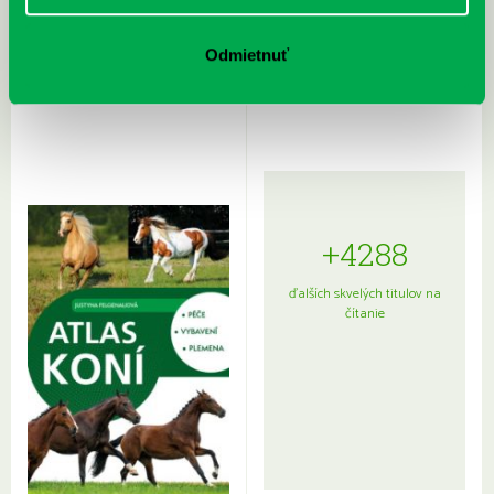
Rudź, Przemyslaw: Atlas hviezd:
Hardy, Paula: Japonsko na tanieri:
Odmietnuť
Sprievodca po hviezdnej oblohe
kompletný sprievodca
japonskou kuchyňou a etiketou
+4288
ďalších skvelých titulov na
čítanie