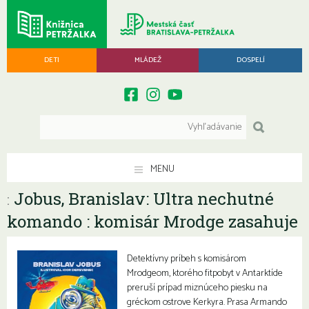
DETI
MLÁDEŽ
DOSPELÍ
MENU
Jobus, Branislav: Ultra nechutné
:
komando : komisár Mrodge zasahuje
Detektívny príbeh s komisárom
Mrodgeom, ktorého fitpobyt v Antarktíde
preruší prípad miznúceho piesku na
gréckom ostrove Kerkyra. Prasa Armando