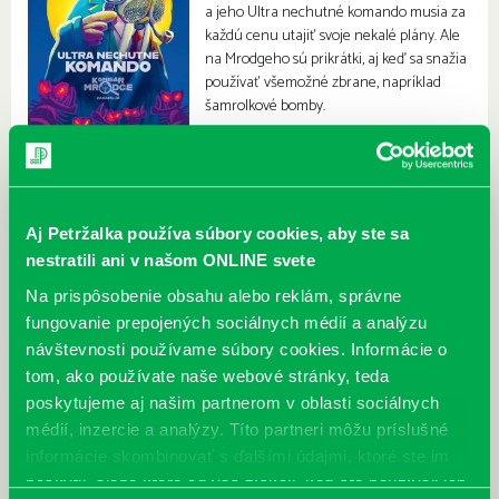
a jeho Ultra nechutné komando musia za
každú cenu utajiť svoje nekalé plány. Ale
na Mrodgeho sú prikrátki, aj keď sa snažia
používať všemožné zbrane, napríklad
šamrolkové bomby.
Aj Petržalka používa súbory cookies, aby ste sa
nestratili ani v našom ONLINE svete
Na prispôsobenie obsahu alebo reklám, správne
fungovanie prepojených sociálnych médií a analýzu
návštevnosti používame súbory cookies. Informácie o
tom, ako používate naše webové stránky, teda
poskytujeme aj našim partnerom v oblasti sociálnych
médií, inzercie a analýzy. Títo partneri môžu príslušné
informácie skombinovať s ďalšími údajmi, ktoré ste im
poskytli, alebo ktoré od vás získali, keď ste používali ich