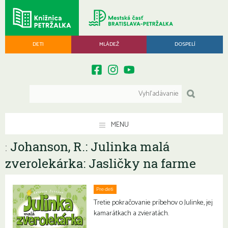
DETI
MLÁDEŽ
DOSPELÍ
MENU
Johanson, R.: Julinka malá
:
zverolekárka: Jasličky na farme
Pre deti
Tretie pokračovanie príbehov o Julinke, jej
kamarátkach a zvieratách.