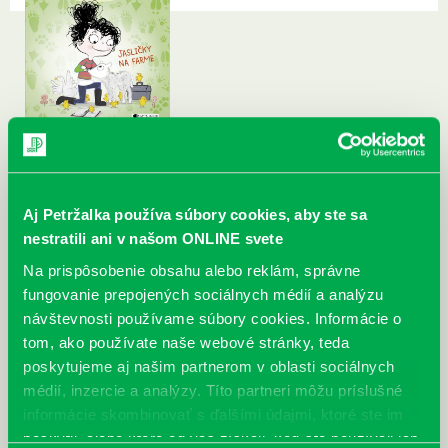
Aj Petržalka používa súbory cookies, aby ste sa
nestratili ani v našom ONLINE svete
Na prispôsobenie obsahu alebo reklám, správne
fungovanie prepojených sociálnych médií a analýzu
návštevnosti používame súbory cookies. Informácie o
tom, ako používate naše webové stránky, teda
poskytujeme aj našim partnerom v oblasti sociálnych
médií, inzercie a analýzy. Títo partneri môžu príslušné
informácie skombinovať s ďalšími údajmi, ktoré ste im
poskytli, alebo ktoré od vás získali, keď ste používali ich