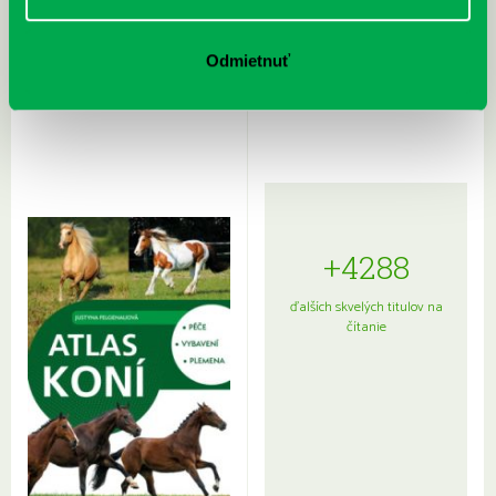
Rudź, Przemyslaw: Atlas hviezd:
Hardy, Paula: Japonsko na tanieri:
Odmietnuť
Sprievodca po hviezdnej oblohe
kompletný sprievodca
japonskou kuchyňou a etiketou
+4288
ďalších skvelých titulov na
čítanie