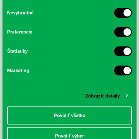
služby.
Výber
Nevyhnutné
súhlasu
McGrath, Andy: Tadej Pogačar:
Bárdy, Peter: Radičová
Prvá biografia najväčšieho
cyklistu modernej doby:
Preferencie
nezastaviteľný
Štatistiky
Marketing
Zobraziť detaily
Povoliť všetko
Povoliť výber