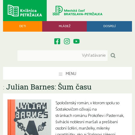
DETI
MLÁDEŽ
DOSPELÍ
MENU
Julian Barnes: Šum času
:
Spoločenský román, v ktorom spolu so
Šostakovičom ožívajú na
stránkach románu Prokofiev i Pasternak,
švihácki noblesní maršali a prešibaní
osobní šoféri, manželky, milenky
i prostitútky, ako aj Stalinovi zákerní