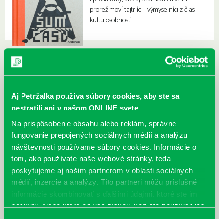
prorežimoví tajtrlíci i výmyselníci z čias
kultu osobnosti.
Aj Petržalka používa súbory cookies, aby ste sa
nestratili ani v našom ONLINE svete
Na prispôsobenie obsahu alebo reklám, správne
fungovanie prepojených sociálnych médií a analýzu
návštevnosti používame súbory cookies. Informácie o
tom, ako používate naše webové stránky, teda
poskytujeme aj našim partnerom v oblasti sociálnych
médií, inzercie a analýzy. Títo partneri môžu príslušné
informácie skombinovať s ďalšími údajmi, ktoré ste im
poskytli, alebo ktoré od vás získali, keď ste používali ich
služby.