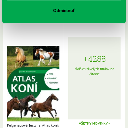
Rudź, Przemyslaw: Atlas hviezd:
Hardy, Paula: Japonsko na tanieri:
Sprievodca po hviezdnej oblohe
kompletný sprievodca
Odmietnuť
japonskou kuchyňou a etiketou
+4288
ďalších skvelých titulov na
čítanie
VŠETKY NOVINKY »
Felgenauová, Justyna: Atlas koní.: