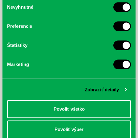
Výber
Nevyhnutné
súhlasu
McGrath, Andy: Tadej Pogačar:
Bárdy, Peter: Radičová
Prvá biografia najväčšieho
cyklistu modernej doby:
nezastaviteľný
Preferencie
Štatistiky
Marketing
Zobraziť detaily
Povoliť všetko
Povoliť výber