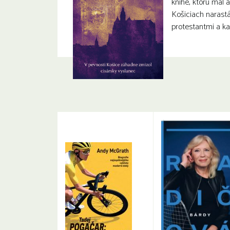
knihe, ktorú mal a
Košiciach narast
protestantmi a ka