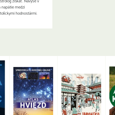
strológ získať. Navyše v
á napätie medzi
tolíckymi hodnostármi.