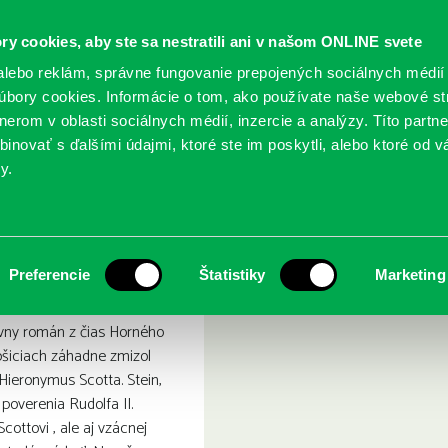
ry cookies, aby ste sa nestratili ani v našom ONLINE svete
lebo reklám, správne fungovanie prepojených sociálnych médií
bory cookies. Informácie o tom, ako používate naše webové st
erom v oblasti sociálnych médií, inzercie a analýzy. Títo partn
GY
SLUŽBY
PODUJATIA
POBOČKY
O KNIŽ
inovať s ďalšími údajmi, ktoré ste im poskytli, alebo ktoré od vá
y.
ekliata kniha
Preferencie
Štatistiky
Marketing
ívny román z čias Horného
ošiciach záhadne zmizol
 Hieronymus Scotta. Stein,
 poverenia Rudolfa II.
Scottovi , ale aj vzácnej