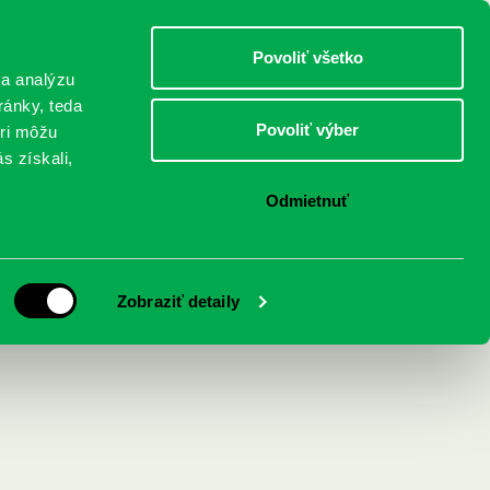
DETI
MLÁDEŽ
DOSPELÍ
Povoliť všetko
 a analýzu
ránky, teda
Povoliť výber
eri môžu
NICI
FEDINOVA
KONTAKTY
s získali,
Odmietnuť
Zobraziť detaily