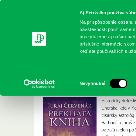
Aj Petržalka používa súbo
Na prispôsobenie obsahu a
návštevnosti používame sú
poskytujeme aj našim partn
REGISTRUJTE SA
ONLINE KATALÓ
príslušné informácie skomb
keď ste používali ich služb
Domov
Nové knihy
Juraj Červenák: Prekliata kniha
Juraj Červenák: Pr
:
Výber
Nevyhnutné
súhlasu
Historický detekt
Uhorska, kde v K
cisársky astrológ
Barbarič a Jaroš z
pátrajú nielen po 