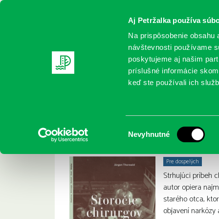
Aj Petržalka používa súbo
Na prispôsobenie obsahu a
návštevnosti používame sú
poskytujeme aj našim partn
REGISTRUJTE SA
ONLINE KATALÓ
príslušné informácie skomb
keď ste používali ich služb
Domov
Nové knihy
Jürgen Thorwald: Storočie chirurgo
Jürgen Thorwald: S
:
Výber
Nevyhnutné
súhlasu
Pre dospelých
Strhujúci príbeh c
autor opiera naj
starého otca, ktor
objavení narkózy 