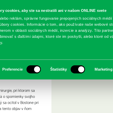
ry cookies, aby ste sa nestratili ani v našom ONLINE svete
lebo reklám, správne fungovanie prepojených sociálnych médií
bory cookies. Informácie o tom, ako používate naše webové st
erom v oblasti sociálnych médií, inzercie a analýzy. Títo partn
GY
SLUŽBY
PODUJATIA
POBOČKY
O KNIŽ
inovať s ďalšími údajmi, ktoré ste im poskytli, alebo ktoré od vá
y.
v
toročie chirurgov
Preferencie
Štatistiky
Marketing
hirurgie, pri ktorom sa
mä o spomienky svojho
ý sa ocitol v Bostone pri
a tento objav v ňom