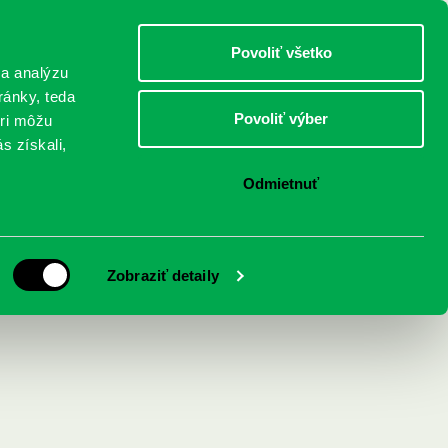
DETI
MLÁDEŽ
DOSPELÍ
Povoliť všetko
 a analýzu
ránky, teda
Povoliť výber
eri môžu
NICI
FEDINOVA
KONTAKTY
s získali,
Odmietnuť
Zobraziť detaily