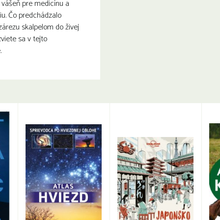
ú vášeň pre medicínu a
iu. Čo predchádzalo
árezu skalpelom do živej
viete sa v tejto
.