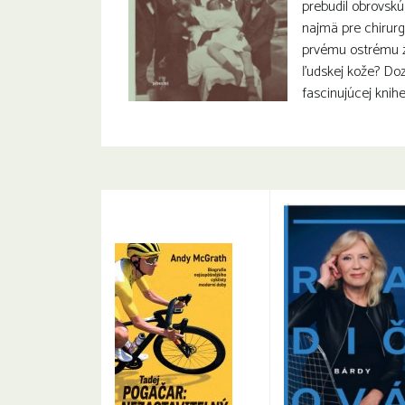
prebudil obrovsk
najmä pre chirurg
prvému ostrému z
ľudskej kože? Doz
fascinujúcej knihe