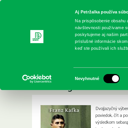
Aj Petržalka používa súbo
Na prispôsobenie obsahu a
návštevnosti používame sú
poskytujeme aj našim partn
REGISTRUJTE SA
ONLINE KATALÓ
príslušné informácie skomb
keď ste používali ich služb
Domov
Nové knihy
Kafka, Franz: Aforizmy a iné kru
Kafka, Franz: Afor
:
Výber
Nevyhnutné
andere grausame 
súhlasu
Dvojjazyčný výber
poviedok, čŕt a po
výsledkom sebasp