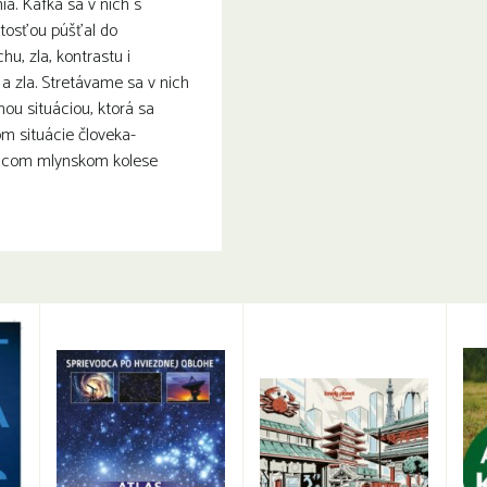
a. Kafka sa v nich s
tosťou púšťal do
hu, zla, kontrastu i
a zla. Stretávame sa v nich
ou situáciou, ktorá sa
om situácie človeka-
viacom mlynskom kolese