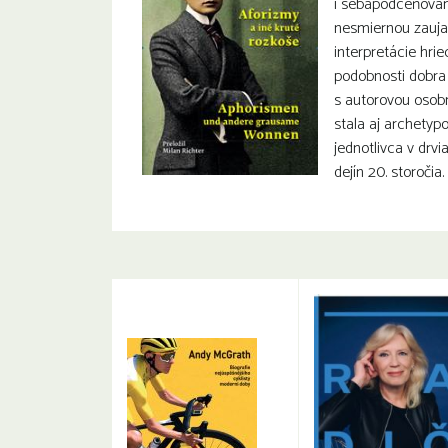
i sebapodceňovani
nesmiernou zauja
interpretácie hriec
podobnosti dobra 
s autorovou osobn
stala aj archetyp
jednotlivca v dr
dejín 20. storočia.