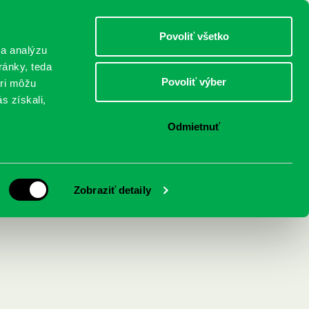
DETI
MLÁDEŽ
DOSPELÍ
Povoliť všetko
 a analýzu
ránky, teda
Povoliť výber
eri môžu
NICI
FEDINOVA
KONTAKTY
s získali,
Odmietnuť
 Aphorismen und
Zobraziť detaily