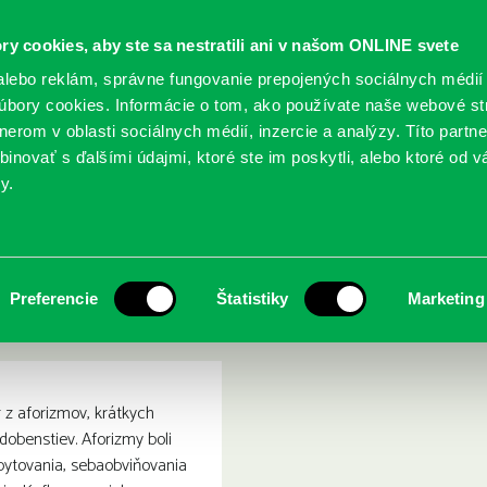
ry cookies, aby ste sa nestratili ani v našom ONLINE svete
lebo reklám, správne fungovanie prepojených sociálnych médií
bory cookies. Informácie o tom, ako používate naše webové st
erom v oblasti sociálnych médií, inzercie a analýzy. Títo partn
GY
SLUŽBY
PODUJATIA
POBOČKY
O KNIŽ
inovať s ďalšími údajmi, ktoré ste im poskytli, alebo ktoré od vá
y.
té rozkoše = Aphorismen und andere grausame Wonnen
izmy a iné kruté rozkoše =
Preferencie
Štatistiky
Marketing
Wonnen
 z aforizmov, krátkych
dobenstiev. Aforizmy boli
ytovania, sebaobviňovania