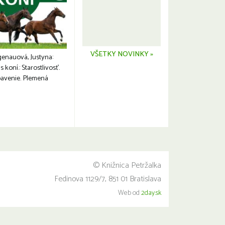
VŠETKY NOVINKY »
genauová, Justyna:
s koní.: Starostlivosť.
avenie. Plemená
© Knižnica Petržalka
Fedinova 1129/7, 851 01 Bratislava
Web od
2day.sk