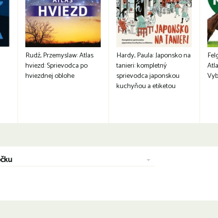
Rudź, Przemyslaw: Atlas
Hardy, Paula: Japonsko na
Fel
hviezd: Sprievodca po
tanieri: kompletný
Atla
hviezdnej oblohe
sprievodca japonskou
Vyb
kuchyňou a etiketou
očku