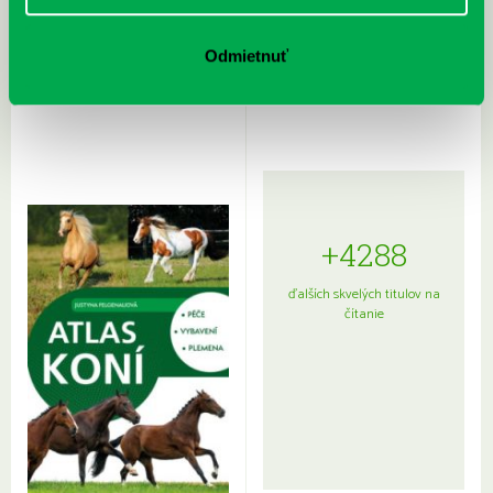
Rudź, Przemyslaw: Atlas hviezd:
Hardy, Paula: Japonsko na tanieri:
Odmietnuť
Sprievodca po hviezdnej oblohe
kompletný sprievodca
japonskou kuchyňou a etiketou
+4288
ďalších skvelých titulov na
čítanie