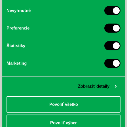
služby.
Výber
Nevyhnutné
súhlasu
McGrath, Andy: Tadej Pogačar:
Bárdy, Peter: Radičová
Prvá biografia najväčšieho
cyklistu modernej doby:
Preferencie
nezastaviteľný
Štatistiky
Marketing
Zobraziť detaily
Povoliť všetko
Povoliť výber