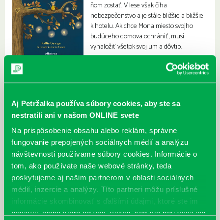
ňom zostať. V lese však číha
nebezpečenstvo a je stále bližšie a bližšie
k hotelu. Ak chce Mona miesto svojho
budúceho domova ochrániť, musí
vynaložiť všetok svoj um a dôvtip.
Aj Petržalka používa súbory cookies, aby ste sa
nestratili ani v našom ONLINE svete
Na prispôsobenie obsahu alebo reklám, správne
fungovanie prepojených sociálnych médií a analýzu
návštevnosti používame súbory cookies. Informácie o
tom, ako používate naše webové stránky, teda
poskytujeme aj našim partnerom v oblasti sociálnych
médií, inzercie a analýzy. Títo partneri môžu príslušné
informácie skombinovať s ďalšími údajmi, ktoré ste im
poskytli, alebo ktoré od vás získali, keď ste používali ich