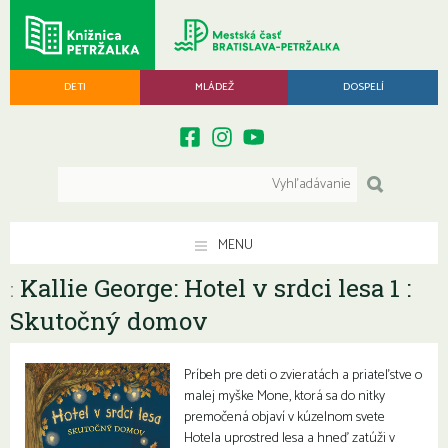
DETI
MLÁDEŽ
DOSPELÍ
MENU
Kallie George: Hotel v srdci lesa 1 :
:
Skutočný domov
Príbeh pre deti o zvieratách a priateľstve o
malej myške Mone, ktorá sa do nitky
premočená objaví v kúzelnom svete
Hotela uprostred lesa a hneď zatúži v