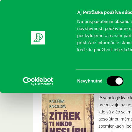
Aj Petržalka používa súbo
Na prispôsobenie obsahu a
návštevnosti používame sú
poskytujeme aj našim partn
REGISTRUJTE SA
ONLINE KATALÓ
príslušné informácie skomb
keď ste používali ich služb
Domov
Nové knihy
Karolová, Kateřina: Zítřek ti nikdo n
Karolová, Kateřina: 
:
Výber
Nevyhnutné
súhlasu
Psychologický tril
prebúdzajú na n
kde sú a čo sa im 
absolútnou márn
spomienkach. Jedno