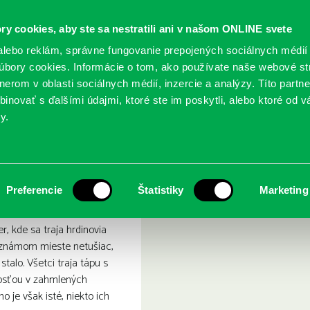
ry cookies, aby ste sa nestratili ani v našom ONLINE svete
lebo reklám, správne fungovanie prepojených sociálnych médií
bory cookies. Informácie o tom, ako používate naše webové st
erom v oblasti sociálnych médií, inzercie a analýzy. Títo partn
GY
SLUŽBY
PODUJATIA
POBOČKY
O KNIŽ
inovať s ďalšími údajmi, ktoré ste im poskytli, alebo ktoré od vá
y.
eslíbil
Zítřek ti nikdo neslíbil
Preferencie
Štatistiky
Marketing
er, kde sa traja hrdinovia
eznámom mieste netušiac,
stalo. Všetci traja tápu s
osťou v zahmlených
 je však isté, niekto ich