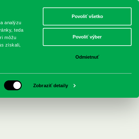
DETI
MLÁDEŽ
DOSPELÍ
Povoliť všetko
 a analýzu
ránky, teda
Povoliť výber
eri môžu
NICI
FEDINOVA
KONTAKTY
s získali,
Odmietnuť
Zobraziť detaily