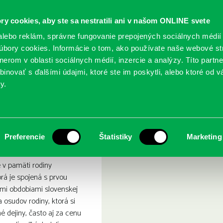
ry cookies, aby ste sa nestratili ani v našom ONLINE svete
lebo reklám, správne fungovanie prepojených sociálnych médií
bory cookies. Informácie o tom, ako používate naše webové st
erom v oblasti sociálnych médií, inzercie a analýzy. Títo partn
GY
SLUŽBY
PODUJATIA
POBOČKY
O KNIŽ
inovať s ďalšími údajmi, ktoré ste im poskytli, alebo ktoré od vá
y.
kromné dejiny demokracie
Tvarožkovci: Súkromné de
Preferencie
Štatistiky
Marketing
e v pamäti rodiny
rá je spojená s prvou
ími obdobiami slovenskej
a osudov rodiny, ktorá si
né dejiny, často aj za cenu