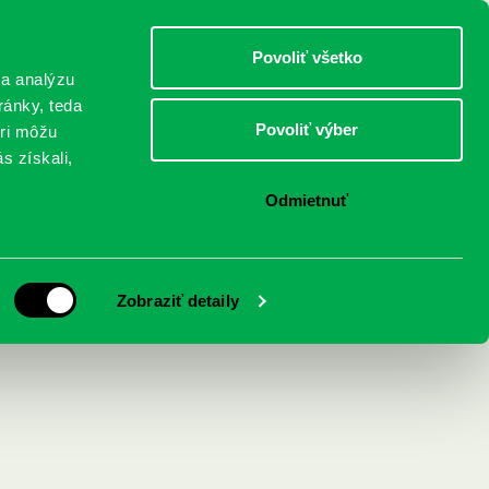
DETI
MLÁDEŽ
DOSPELÍ
Povoliť všetko
 a analýzu
ránky, teda
Povoliť výber
eri môžu
NICI
FEDINOVA
KONTAKTY
s získali,
Odmietnuť
jiny demokracie
Zobraziť detaily