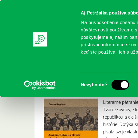
Aj Petržalka používa súbo
Na prispôsobenie obsahu a
návštevnosti používame sú
poskytujeme aj našim partn
REGISTRUJTE SA
ONLINE KATALÓ
príslušné informácie skomb
keď ste používali ich služb
Domov
Nové knihy
Kepplová, Zuzana: Tvarožkovci: Sú
Kepplová, Zuzana: 
:
Výber
Nevyhnutné
súhlasu
Literárne pátrani
Tvarožkovcov, kto
republikou a ďalš
histórie. Dotýka s
písala svoje vlast