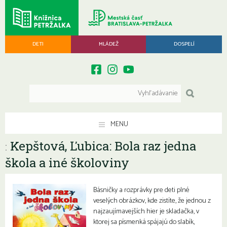
DETI
MLÁDEŽ
DOSPELÍ
MENU
Kepštová, Ľubica: Bola raz jedna
:
škola a iné školoviny
Básničky a rozprávky pre deti plné
veselých obrázkov, kde zistíte, že jednou z
najzaujímavejších hier je skladačka, v
ktorej sa písmenká spájajú do slabík,