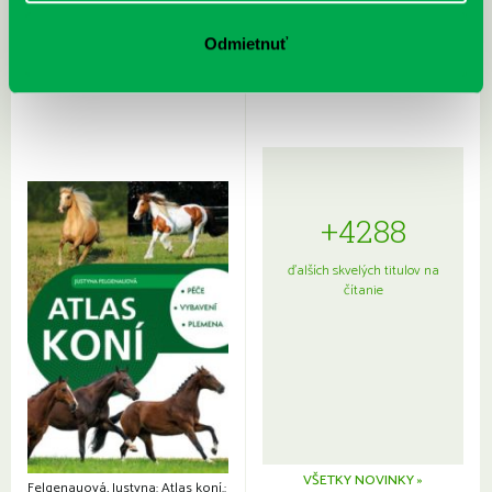
Rudź, Przemyslaw: Atlas hviezd:
Hardy, Paula: Japonsko na tanieri:
Sprievodca po hviezdnej oblohe
kompletný sprievodca
Odmietnuť
japonskou kuchyňou a etiketou
+4288
ďalších skvelých titulov na
čítanie
VŠETKY NOVINKY »
Felgenauová, Justyna: Atlas koní.: