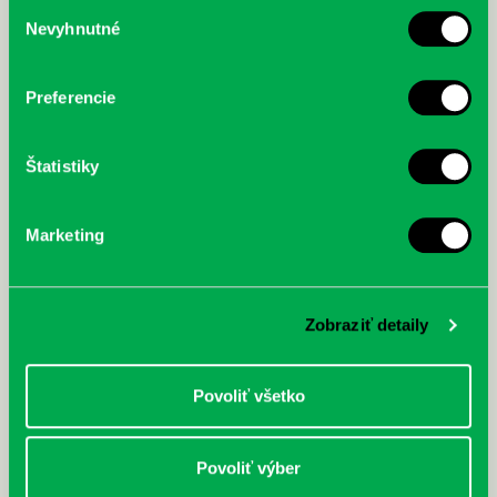
Výber
Nevyhnutné
súhlasu
McGrath, Andy: Tadej Pogačar:
Bárdy, Peter: Radičová
Prvá biografia najväčšieho
cyklistu modernej doby:
nezastaviteľný
Preferencie
Štatistiky
Marketing
Zobraziť detaily
Povoliť všetko
Povoliť výber