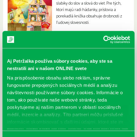
slabiky do slov a slová do viet. Pre tých,
ktorí majú radi hádanky, príslovia a
porekadlá knižka obsahuje drobnosti z
ľudovej slovesnosti.
Aj Petržalka používa súbory cookies, aby ste sa
nestratili ani v našom ONLINE svete
Na prispôsobenie obsahu alebo reklám, správne
fungovanie prepojených sociálnych médií a analýzu
návštevnosti používame súbory cookies. Informácie o
tom, ako používate naše webové stránky, teda
poskytujeme aj našim partnerom v oblasti sociálnych
médií, inzercie a analýzy. Títo partneri môžu príslušné
informácie skombinovať s ďalšími údajmi, ktoré ste im
poskytli, alebo ktoré od vás získali, keď ste používali ich
služby.