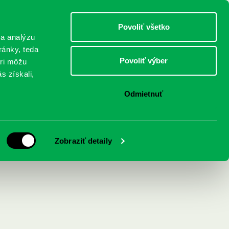
DETI
MLÁDEŽ
DOSPELÍ
Povoliť všetko
 a analýzu
ránky, teda
Povoliť výber
eri môžu
NICI
FEDINOVA
KONTAKTY
s získali,
Odmietnuť
Zobraziť detaily