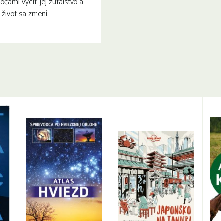
čami vycíti jej zúfalstvo a
 život sa zmení.