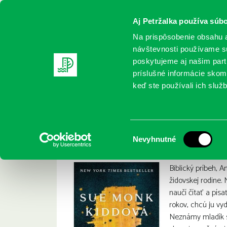
Aj Petržalka používa súbo
Na prispôsobenie obsahu a
návštevnosti používame sú
poskytujeme aj našim partn
REGISTRUJTE SA
ONLINE KATALÓ
príslušné informácie skomb
keď ste používali ich služb
Domov
Nové knihy
Kidd, Sue Monk: Kniha túžob
Kidd, Sue Monk: Kn
:
Výber
Nevyhnutné
súhlasu
Biblický príbeh, 
židovskej rodine. 
naučí čítať a písa
rokov, chcú ju vy
Neznámy mladík 