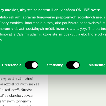
ry cookies, aby ste sa nestratili ani v našom ONLINE svete
lebo reklám, správne fungovanie prepojených sociálnych médií
bory cookies. Informácie o tom, ako používate naše webové st
erom v oblasti sociálnych médií, inzercie a analýzy. Títo partn
GY
SLUŽBY
PODUJATIA
POBOČKY
O KNIŽ
inovať s ďalšími údajmi, ktoré ste im poskytli, alebo ktoré od vá
y.
iha túžob
Preferencie
Štatistiky
Marketing
Ana vyrastá v zámožnej
Na rozdiel od iných žien sa
ť a keď dovŕši štrnásť
dať za starého vdovca.
s tmavými zvlnenými