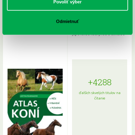
Povoliť výber
Odmietnuť
Rudź, Przemyslaw: Atlas hviezd:
Hardy, Paula: Japonsko na tanieri:
Sprievodca po hviezdnej oblohe
kompletný sprievodca
japonskou kuchyňou a etiketou
+4288
ďalších skvelých titulov na
čítanie