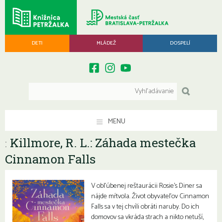
DETI
MLÁDEŽ
DOSPELÍ
MENU
Killmore, R. L.: Záhada mestečka
:
Cinnamon Falls
V obľúbenej reštaurácii Rosie’s Diner sa
nájde mŕtvola. Život obyvateľov Cinnamon
Falls sa v tej chvíli obráti naruby. Do ich
domovov sa vkráda strach a nikto netuší,