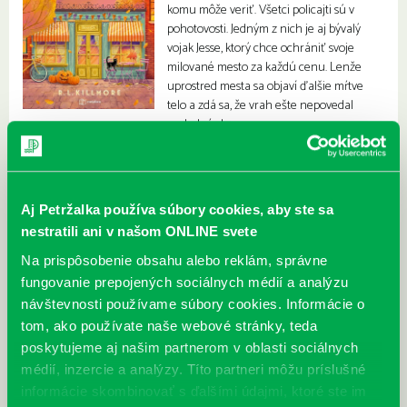
komu môže veriť. Všetci policajti sú v
pohotovosti. Jedným z nich je aj bývalý
vojak Jesse, ktorý chce ochrániť svoje
milované mesto za každú cenu. Lenže
uprostred mesta sa objaví ďalšie mŕtve
telo a zdá sa, že vrah ešte nepovedal
posledné slovo.
Aj Petržalka používa súbory cookies, aby ste sa
nestratili ani v našom ONLINE svete
Na prispôsobenie obsahu alebo reklám, správne
fungovanie prepojených sociálnych médií a analýzu
návštevnosti používame súbory cookies. Informácie o
tom, ako používate naše webové stránky, teda
poskytujeme aj našim partnerom v oblasti sociálnych
médií, inzercie a analýzy. Títo partneri môžu príslušné
informácie skombinovať s ďalšími údajmi, ktoré ste im