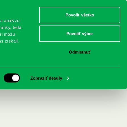
DETI
MLÁDEŽ
DOSPELÍ
Povoliť všetko
 a analýzu
ránky, teda
Povoliť výber
eri môžu
NICI
FEDINOVA
KONTAKTY
s získali,
Odmietnuť
Zobraziť detaily