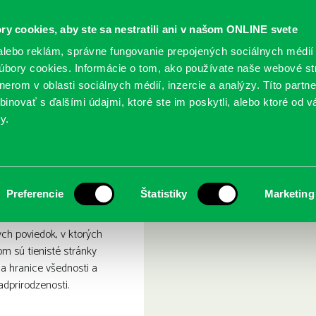
ry cookies, aby ste sa nestratili ani v našom ONLINE svete
lebo reklám, správne fungovanie prepojených sociálnych médií
bory cookies. Informácie o tom, ako používate naše webové st
erom v oblasti sociálnych médií, inzercie a analýzy. Títo partn
GY
SLUŽBY
PODUJATIA
POBOČKY
O KNIŽ
inovať s ďalšími údajmi, ktoré ste im poskytli, alebo ktoré od vá
y.
enie temnoty
Preferencie
Štatistiky
Marketing
ch poviedok, v ktorých
m sú tienisté stránky
ťa hranice všednosti a
adprirodzenosti.