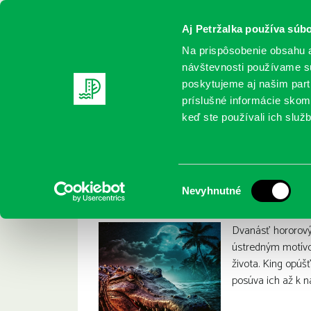
Aj Petržalka používa súbo
Na prispôsobenie obsahu a
návštevnosti používame sú
poskytujeme aj našim partn
REGISTRUJTE SA
ONLINE KATALÓ
príslušné informácie skomb
keď ste používali ich služb
Domov
Nové knihy
King, Stephen: Vábenie temnoty
King, Stephen: Váb
:
Výber
Nevyhnutné
súhlasu
Dvanásť hororový
ústredným motívo
života. King opúš
posúva ich až k n