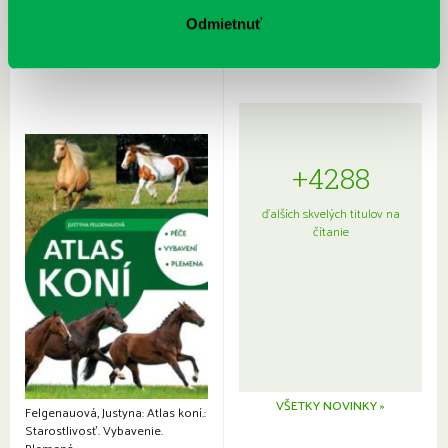
Sprievodca po hviezdnej oblohe
kompletný sprievodca
japonskou kuchyňou a etiketou
Odmietnuť
+4288
ďalších skvelých titulov na
čítanie
VŠETKY NOVINKY »
Felgenauová, Justyna: Atlas koní.:
Starostlivosť. Vybavenie.