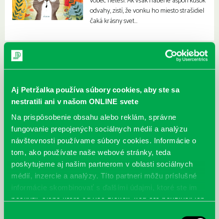
vôbec neteší. Ak však naberie aspoň kúsok
odvahy, zistí, že vonku ho miesto strašidiel
čaká krásny svet…
Aj Petržalka používa súbory cookies, aby ste sa
nestratili ani v našom ONLINE svete
Na prispôsobenie obsahu alebo reklám, správne
fungovanie prepojených sociálnych médií a analýzu
návštevnosti používame súbory cookies. Informácie o
tom, ako používate naše webové stránky, teda
poskytujeme aj našim partnerom v oblasti sociálnych
médií, inzercie a analýzy. Títo partneri môžu príslušné
informácie skombinovať s ďalšími údajmi, ktoré ste im
poskytli, alebo ktoré od vás získali, keď ste používali ich
služby.
Výber