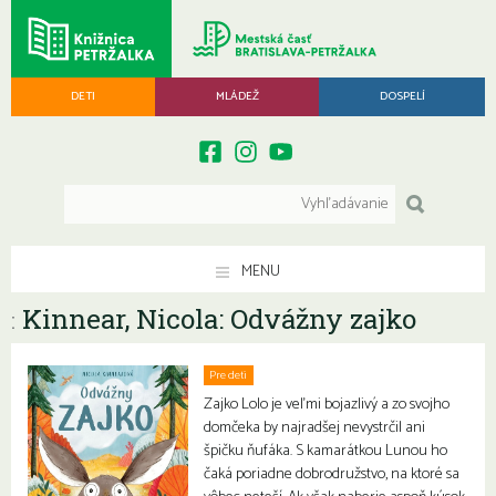
DETI
MLÁDEŽ
DOSPELÍ
MENU
Kinnear, Nicola: Odvážny zajko
:
Pre deti
Zajko Lolo je veľmi bojazlivý a zo svojho
domčeka by najradšej nevystrčil ani
špičku ňufáka. S kamarátkou Lunou ho
čaká poriadne dobrodružstvo, na ktoré sa