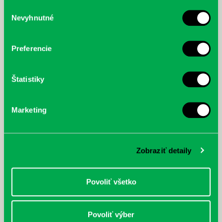
služby.
Výber
Nevyhnutné
súhlasu
McGrath, Andy: Tadej Pogačar:
Bárdy, Peter: Radičová
Prvá biografia najväčšieho
cyklistu modernej doby:
Preferencie
nezastaviteľný
Štatistiky
Marketing
Zobraziť detaily
Povoliť všetko
Povoliť výber