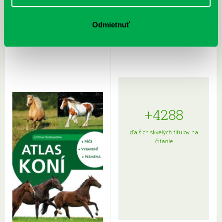
Rudź, Przemyslaw: Atlas hviezd:
Hardy, Paula: Japonsko na tanieri:
Odmietnuť
Sprievodca po hviezdnej oblohe
kompletný sprievodca
japonskou kuchyňou a etiketou
+4288
ďalších skvelých titulov na
čítanie