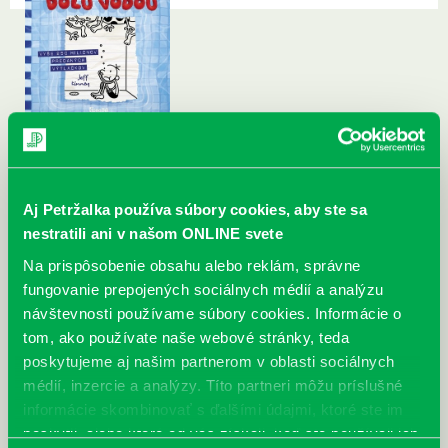
Aj Petržalka používa súbory cookies, aby ste sa
nestratili ani v našom ONLINE svete
Na prispôsobenie obsahu alebo reklám, správne
fungovanie prepojených sociálnych médií a analýzu
návštevnosti používame súbory cookies. Informácie o
tom, ako používate naše webové stránky, teda
poskytujeme aj našim partnerom v oblasti sociálnych
médií, inzercie a analýzy. Títo partneri môžu príslušné
informácie skombinovať s ďalšími údajmi, ktoré ste im
poskytli, alebo ktoré od vás získali, keď ste používali ich