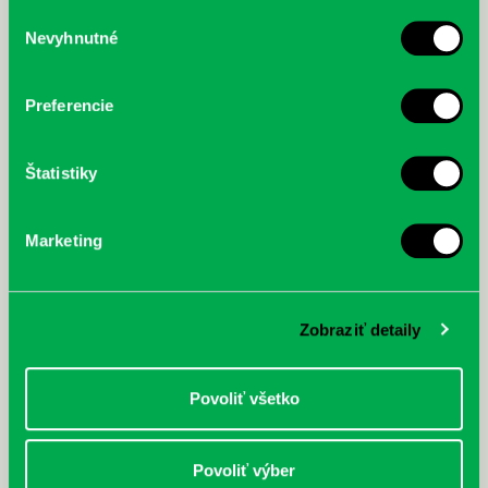
služby.
Výber
Nevyhnutné
súhlasu
McGrath, Andy: Tadej Pogačar:
Bárdy, Peter: Radičová
Prvá biografia najväčšieho
cyklistu modernej doby:
Preferencie
nezastaviteľný
Štatistiky
Marketing
Zobraziť detaily
Povoliť všetko
Povoliť výber