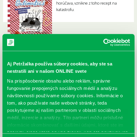
horúčava, vznikne z toho recept na
katastrofu.
Aj Petržalka používa súbory cookies, aby ste sa
nestratili ani v našom ONLINE svete
Na prispôsobenie obsahu alebo reklám, správne
fungovanie prepojených sociálnych médií a analýzu
návštevnosti používame súbory cookies. Informácie o
tom, ako používate naše webové stránky, teda
poskytujeme aj našim partnerom v oblasti sociálnych
médií, inzercie a analýzy. Títo partneri môžu príslušné
informácie skombinovať s ďalšími údajmi, ktoré ste im
poskytli, alebo ktoré od vás získali, keď ste používali ich