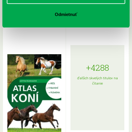
Rudź, Przemyslaw: Atlas hviezd:
Hardy, Paula: Japonsko na tanieri:
Odmietnuť
Sprievodca po hviezdnej oblohe
kompletný sprievodca
japonskou kuchyňou a etiketou
+4288
ďalších skvelých titulov na
čítanie