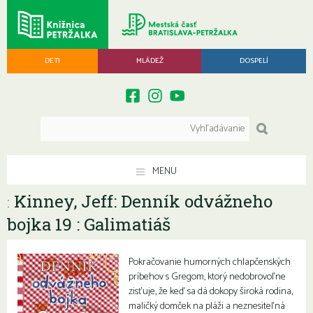
DETI
MLÁDEŽ
DOSPELÍ
MENU
Kinney, Jeff: Denník odvážneho
:
bojka 19 : Galimatiáš
Pokračovanie humorných chlapčenských
príbehov s Gregom, ktorý nedobrovoľne
zisťuje, že keď sa dá dokopy široká rodina,
maličký domček na pláži a neznesiteľná