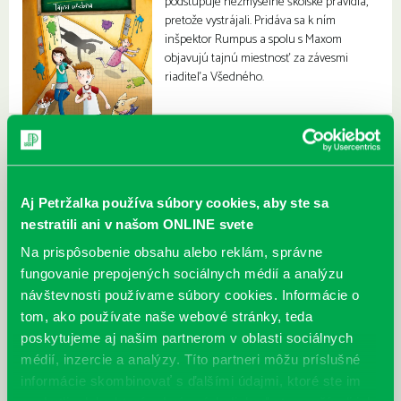
podstupuje nezmyselné školské pravidlá,
pretože vystrájali. Pridáva sa k ním
inšpektor Rumpus a spolu s Maxom
objavujú tajnú miestnosť za závesmi
riaditeľa Všedného.
Aj Petržalka používa súbory cookies, aby ste sa
nestratili ani v našom ONLINE svete
Na prispôsobenie obsahu alebo reklám, správne
fungovanie prepojených sociálnych médií a analýzu
návštevnosti používame súbory cookies. Informácie o
tom, ako používate naše webové stránky, teda
poskytujeme aj našim partnerom v oblasti sociálnych
médií, inzercie a analýzy. Títo partneri môžu príslušné
informácie skombinovať s ďalšími údajmi, ktoré ste im