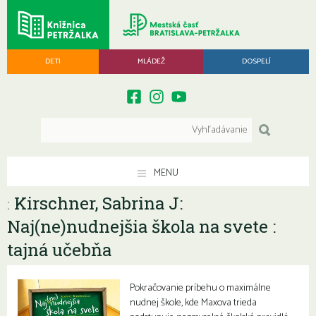
DETI
MLÁDEŽ
DOSPELÍ
MENU
Kirschner, Sabrina J:
:
Naj(ne)nudnejšia škola na svete :
tajná učebňa
Pokračovanie príbehu o maximálne
nudnej škole, kde Maxova trieda