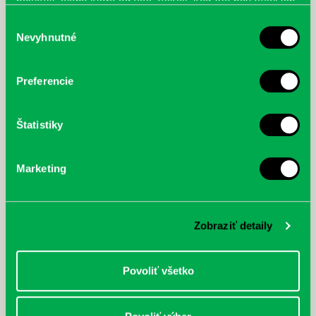
poskytli, alebo ktoré od vás získali, keď ste používali ich
služby.
Výber
Nevyhnutné
súhlasu
McGrath, Andy: Tadej Pogačar:
Bárdy, Peter: Radičová
Prvá biografia najväčšieho
Preferencie
cyklistu modernej doby:
nezastaviteľný
Štatistiky
Marketing
Zobraziť detaily
Povoliť všetko