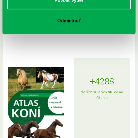
Povoliť výber
Odmietnuť
Rudź, Przemyslaw: Atlas hviezd:
Hardy, Paula: Japonsko na tanieri:
Sprievodca po hviezdnej oblohe
kompletný sprievodca
japonskou kuchyňou a etiketou
+4288
ďalších skvelých titulov na
čítanie