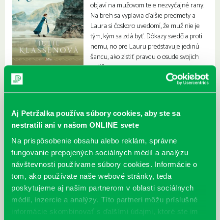
objaví na mužovom tele nezvyčajné rany.
Na breh sa vyplavia ďalšie predmety a
Laura si čoskoro uvedomí, že muž nie je
tým, kým sa zdá byť. Dôkazy svedčia proti
nemu, no pre Lauru predstavuje jedinú
šancu, ako zistiť pravdu o osude svojich
rodičov.
Aj Petržalka používa súbory cookies, aby ste sa
nestratili ani v našom ONLINE svete
Na prispôsobenie obsahu alebo reklám, správne
fungovanie prepojených sociálnych médií a analýzu
návštevnosti používame súbory cookies. Informácie o
tom, ako používate naše webové stránky, teda
poskytujeme aj našim partnerom v oblasti sociálnych
médií, inzercie a analýzy. Títo partneri môžu príslušné
informácie skombinovať s ďalšími údajmi, ktoré ste im