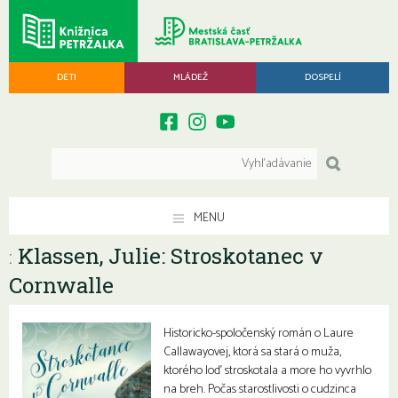
DETI
MLÁDEŽ
DOSPELÍ
MENU
Klassen, Julie: Stroskotanec v
:
Cornwalle
Historicko-spoločenský román o Laure
Callawayovej, ktorá sa stará o muža,
ktorého loď stroskotala a more ho vyvrhlo
na breh. Počas starostlivosti o cudzinca