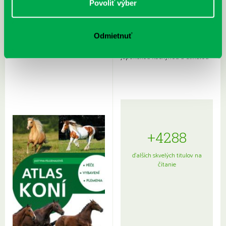
Povoliť výber
Odmietnuť
Rudź, Przemyslaw: Atlas hviezd:
Hardy, Paula: Japonsko na tanieri:
Sprievodca po hviezdnej oblohe
kompletný sprievodca
japonskou kuchyňou a etiketou
+4288
ďalších skvelých titulov na
čítanie