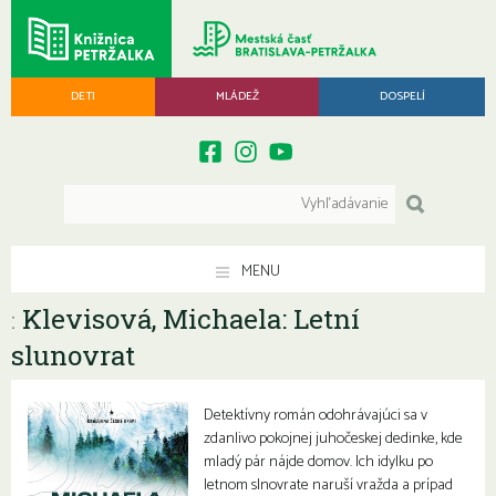
DETI
MLÁDEŽ
DOSPELÍ
MENU
Klevisová, Michaela: Letní
:
slunovrat
Detektívny román odohrávajúci sa v
zdanlivo pokojnej juhočeskej dedinke, kde
mladý pár nájde domov. Ich idylku po
letnom slnovrate naruší vražda a prípad