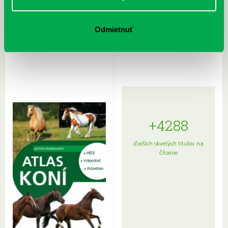
Rudź, Przemyslaw: Atlas hviezd:
Hardy, Paula: Japonsko na tanieri:
Odmietnuť
Sprievodca po hviezdnej oblohe
kompletný sprievodca
japonskou kuchyňou a etiketou
+4288
ďalších skvelých titulov na
čítanie