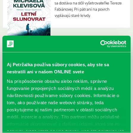
sa dostáva na stôl vyšetrovateľke Tereze
Fabiánovej. Pri pátraní na povrch
vyplávajú staré krivdy.
Aj Petržalka používa súbory cookies, aby ste sa
nestratili ani v našom ONLINE svete
Na prispôsobenie obsahu alebo reklám, správne
fungovanie prepojených sociálnych médií a analýzu
návštevnosti používame súbory cookies. Informácie o
tom, ako používate naše webové stránky, teda
poskytujeme aj našim partnerom v oblasti sociálnych
médií, inzercie a analýzy. Títo partneri môžu príslušné
informácie skombinovať s ďalšími údajmi, ktoré ste im
poskytli, alebo ktoré od vás získali, keď ste používali ich