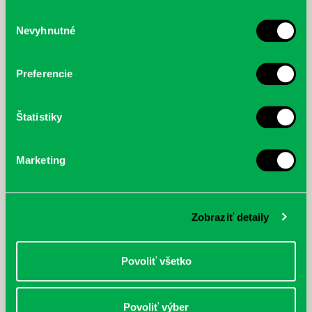
služby.
Výber
Nevyhnutné
súhlasu
McGrath, Andy: Tadej Pogačar:
Bárdy, Peter: Radičová
Prvá biografia najväčšieho
cyklistu modernej doby:
Preferencie
nezastaviteľný
Štatistiky
Marketing
Zobraziť detaily
Povoliť všetko
Povoliť výber