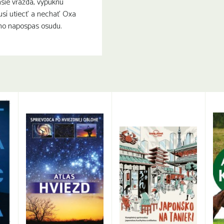
sie vražda, vypuknú
usí utiecť a nechať Oxa
ho napospas osudu.