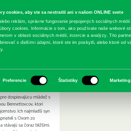
ry cookies, aby ste sa nestratili ani v našom ONLINE svete
lebo reklám, správne fungovanie prepojených sociálnych médií
bory cookies. Informácie o tom, ako používate naše webové st
erom v oblasti sociálnych médií, inzercie a analýzy. Títo partn
GY
SLUŽBY
PODUJATIA
POBOČKY
O KNIŽ
inovať s ďalšími údajmi, ktoré ste im poskytli, alebo ktoré od vá
y.
lka
Preferencie
Štatistiky
Marketing
 pre dospievajúcu mládež s
ou Bennettovcov, ktorí
jomstvo. Ich najmladší syn
priatelí s Oxom zo
stávajú sa čoraz bližšími.