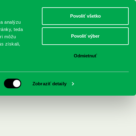
DETI
MLÁDEŽ
DOSPELÍ
Povoliť všetko
 a analýzu
ránky, teda
Povoliť výber
eri môžu
NICI
FEDINOVA
KONTAKTY
s získali,
Odmietnuť
Zobraziť detaily