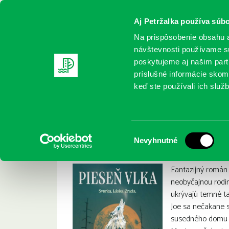
Aj Petržalka používa súbo
Na prispôsobenie obsahu a
návštevnosti používame sú
poskytujeme aj našim partn
REGISTRUJTE SA
ONLINE KATALÓ
príslušné informácie skomb
keď ste používali ich služb
Domov
Nové knihy
Klune, TJ: Pieseň vlka
Klune, TJ: Pieseň v
:
Výber
Nevyhnutné
súhlasu
Fantazijný román
neobyčajnou rodin
ukrývajú temné ta
Joe sa nečakane s
susedného domu a 