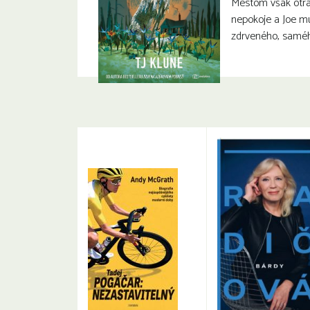
Mestom však otra
nepokoje a Joe m
zdrveného, samé