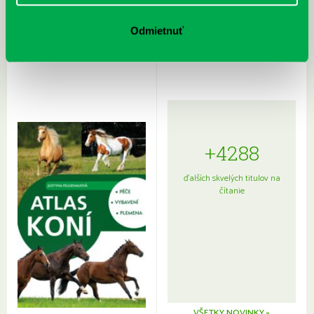
Rudź, Przemyslaw: Atlas hviezd:
Hardy, Paula: Japonsko na tanieri:
Sprievodca po hviezdnej oblohe
kompletný sprievodca
Odmietnuť
japonskou kuchyňou a etiketou
+4288
ďalších skvelých titulov na
čítanie
VŠETKY NOVINKY »