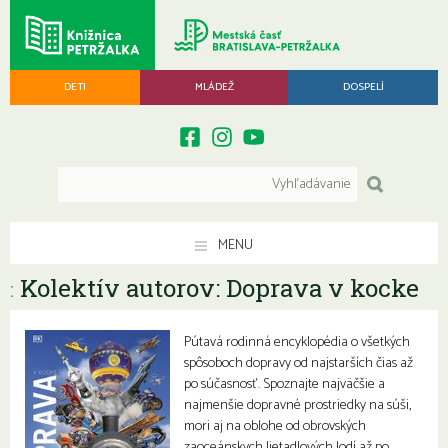
DETI
MLÁDEŽ
DOSPELÍ
MENU
Kolektív autorov: Doprava v kocke
:
Pútavá rodinná encyklopédia o všetkých
spôsoboch dopravy od najstarších čias až
po súčasnosť. Spoznajte najväčšie a
najmenšie dopravné prostriedky na súši,
mori aj na oblohe od obrovských
zaoceánskych lietadlových lodí až po