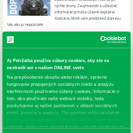
rýchle drony. Zaujímavosti a užitočné
informácie prináša úžasné digitálne
ilustrácie, ktoré vám predstavia dopravu
tak, ako ju nepoznáte.
Aj Petržalka používa súbory cookies, aby ste sa
nestratili ani v našom ONLINE svete
Na prispôsobenie obsahu alebo reklám, správne
fungovanie prepojených sociálnych médií a analýzu
návštevnosti používame súbory cookies. Informácie o
tom, ako používate naše webové stránky, teda
poskytujeme aj našim partnerom v oblasti sociálnych
médií, inzercie a analýzy. Títo partneri môžu príslušné
informácie skombinovať s ďalšími údajmi, ktoré ste im
poskytli, alebo ktoré od vás získali, keď ste používali ich