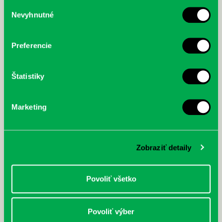
služby.
Výber
Nevyhnutné
súhlasu
McGrath, Andy: Tadej Pogačar:
Bárdy, Peter: Radičová
Prvá biografia najväčšieho
cyklistu modernej doby:
Preferencie
nezastaviteľný
Štatistiky
Marketing
Zobraziť detaily
Povoliť všetko
Povoliť výber