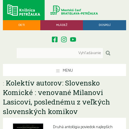
DETI
MLÁDEŽ
DOSPELÍ
MENU
Kolektív autorov: Slovensko
:
Komické : venované Milanovi
Lasicovi, poslednému z veľkých
slovenských komikov
Druhá antológia poviedok najlepších