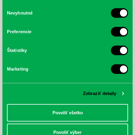
služby.
Výber
Nevyhnutné
súhlasu
McGrath, Andy: Tadej Pogačar:
Bárdy, Peter: Radičová
Prvá biografia najväčšieho
cyklistu modernej doby:
Preferencie
nezastaviteľný
Štatistiky
Marketing
Zobraziť detaily
Povoliť všetko
Povoliť výber