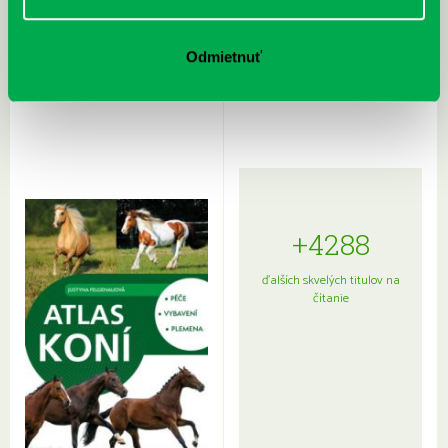
Rudź, Przemyslaw: Atlas hviezd:
Hardy, Paula: Japonsko na tanieri:
Odmietnuť
Sprievodca po hviezdnej oblohe
kompletný sprievodca
japonskou kuchyňou a etiketou
+4288
ďalších skvelých titulov na
čítanie