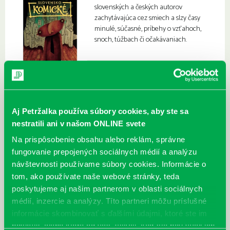
slovenských a českých autorov
zachytávajúca cez smiech a slzy časy
minulé, súčasné, príbehy o vzťahoch,
snoch, túžbach či očakávaniach.
Aj Petržalka používa súbory cookies, aby ste sa
nestratili ani v našom ONLINE svete
Na prispôsobenie obsahu alebo reklám, správne
fungovanie prepojených sociálnych médií a analýzu
návštevnosti používame súbory cookies. Informácie o
tom, ako používate naše webové stránky, teda
poskytujeme aj našim partnerom v oblasti sociálnych
médií, inzercie a analýzy. Títo partneri môžu príslušné
informácie skombinovať s ďalšími údajmi, ktoré ste im
poskytli, alebo ktoré od vás získali, keď ste používali ich