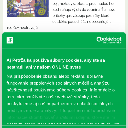
bojí, niekedy sa zlostí a pred nudou ho
zachraňujú výlety do vesmíru. Ťulinove
príbehy sprevádzajú pesničky, ktoré
detského poslucháča nepodceňujú a
rodičov neotravujú.
Aj Petržalka používa súbory cookies, aby ste sa
nestratili ani v našom ONLINE svete
Na prispôsobenie obsahu alebo reklám, správne
fungovanie prepojených sociálnych médií a analýzu
návštevnosti používame súbory cookies. Informácie o
tom, ako používate naše webové stránky, teda
poskytujeme aj našim partnerom v oblasti sociálnych
médií, inzercie a analýzy. Títo partneri môžu príslušné
informácie skombinovať s ďalšími údajmi, ktoré ste im
poskytli, alebo ktoré od vás získali, keď ste používali ich