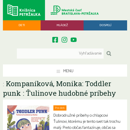
DETI
MLÁDEŽ
DOSPELÍ
MENU
Kompaníková, Monika: Toddler
:
punk : Ťulinove hudobné príbehy
Pre deti
Dobrodružné príbehy o chlapcovi
Ťulinovi, ktorému je tento svet tak trochu
malý. Preto občas fantazíruje, občas sa