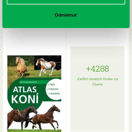
Rudź, Przemyslaw: Atlas hviezd:
Hardy, Paula: Japonsko na tanieri:
Odmietnuť
Sprievodca po hviezdnej oblohe
kompletný sprievodca
japonskou kuchyňou a etiketou
+4288
ďalších skvelých titulov na
čítanie