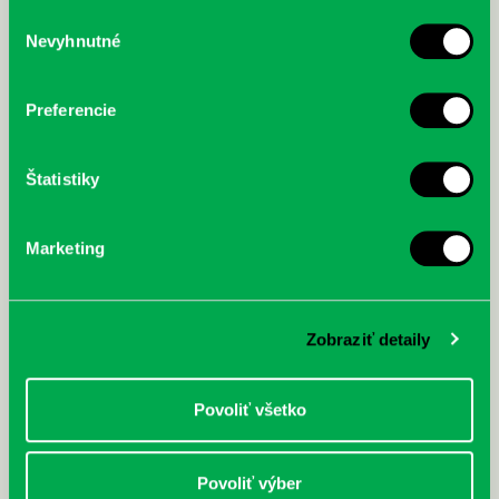
služby.
Výber
Nevyhnutné
súhlasu
McGrath, Andy: Tadej Pogačar:
Bárdy, Peter: Radičová
Prvá biografia najväčšieho
cyklistu modernej doby:
Preferencie
nezastaviteľný
Štatistiky
Marketing
Zobraziť detaily
Povoliť všetko
Povoliť výber