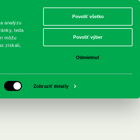
DETI
MLÁDEŽ
DOSPELÍ
Povoliť všetko
 a analýzu
ránky, teda
Povoliť výber
eri môžu
NICI
FEDINOVA
KONTAKTY
s získali,
Odmietnuť
povaha času a
Zobraziť detaily