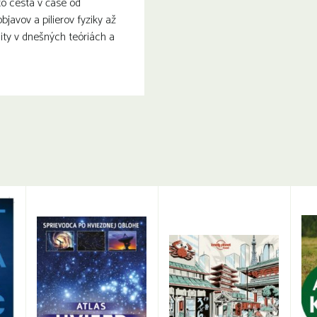
to cesta v čase od
bjavov a pilierov fyziky až
ity v dnešných teóriách a