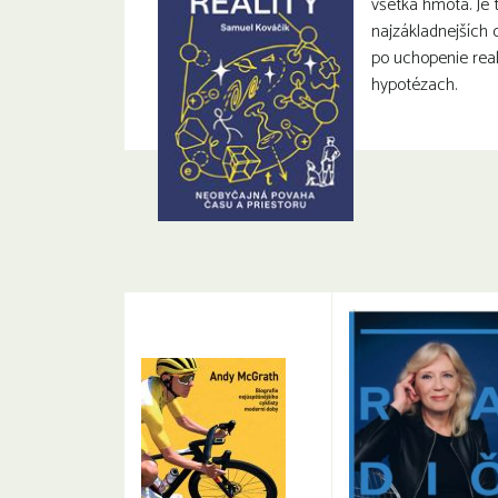
všetka hmota. Je 
najzákladnejších o
po uchopenie real
hypotézach.