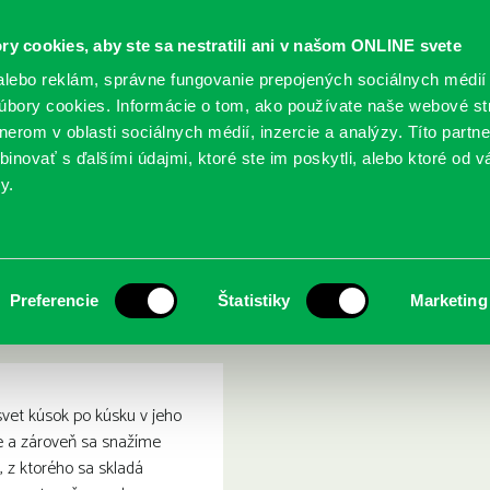
ry cookies, aby ste sa nestratili ani v našom ONLINE svete
lebo reklám, správne fungovanie prepojených sociálnych médií
bory cookies. Informácie o tom, ako používate naše webové st
erom v oblasti sociálnych médií, inzercie a analýzy. Títo partn
GY
SLUŽBY
PODUJATIA
POBOČKY
O KNIŽ
inovať s ďalšími údajmi, ktoré ste im poskytli, alebo ktoré od vá
y.
obyčajná povaha času a priestoru
úsky reality : neobyčajná 
Preferencie
Štatistiky
Marketing
vet kúsok po kúsku v jeho
e a zároveň sa snažíme
t, z ktorého sa skladá