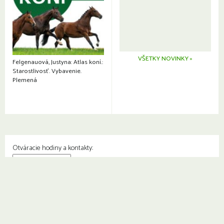
VŠETKY NOVINKY »
Felgenauová, Justyna: Atlas koní.:
Starostlivosť. Vybavenie.
Plemená
Otváracie hodiny a kontakty:
© Knižnica Petržalka
Fedinova 1129/7, 851 01 Bratislava
Web od
2day.sk