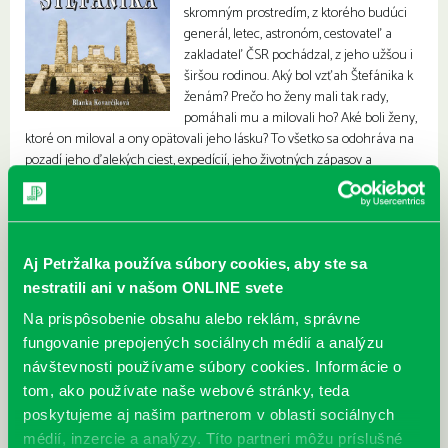
skromným prostredím, z ktorého budúci
generál, letec, astronóm, cestovateľ a
zakladateľ ČSR pochádzal, z jeho užšou i
širšou rodinou. Aký bol vzťah Štefánika k
ženám? Prečo ho ženy mali tak rady,
pomáhali mu a milovali ho? Aké boli ženy,
ktoré on miloval a ony opätovali jeho lásku? To všetko sa odohráva na
pozadí jeho ďalekých ciest, expedícií, jeho životných zápasov a
národnooslobodzovacieho úsilia, vojenskej kariéry, až po jeho tragický
koniec.
Aj Petržalka používa súbory cookies, aby ste sa
nestratili ani v našom ONLINE svete
Na prispôsobenie obsahu alebo reklám, správne
fungovanie prepojených sociálnych médií a analýzu
návštevnosti používame súbory cookies. Informácie o
tom, ako používate naše webové stránky, teda
poskytujeme aj našim partnerom v oblasti sociálnych
médií, inzercie a analýzy. Títo partneri môžu príslušné