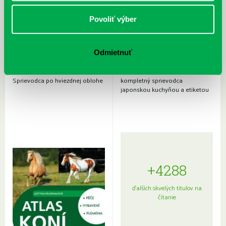
Povoliť výber
Odmietnuť
Rudź, Przemyslaw: Atlas hviezd:
Hardy, Paula: Japonsko na tanieri:
Sprievodca po hviezdnej oblohe
kompletný sprievodca
japonskou kuchyňou a etiketou
+4288
ďalších skvelých titulov na
čítanie