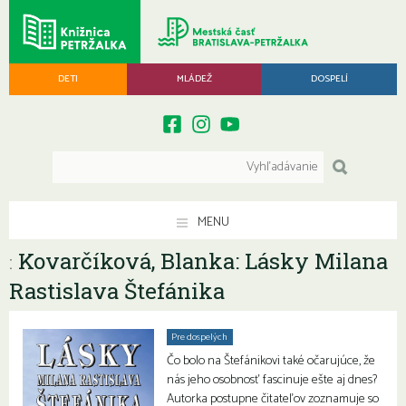
DETI
MLÁDEŽ
DOSPELÍ
MENU
Kovarčíková, Blanka: Lásky Milana
:
Rastislava Štefánika
Pre dospelých
Čo bolo na Štefánikovi také očarujúce, že
nás jeho osobnosť fascinuje ešte aj dnes?
Autorka postupne čitateľov zoznamuje so