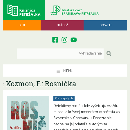
DETI
MLÁDEŽ
DOSPELÍ
MENU
Kozmon, F.: Rosnička
:
Pre dospelých
Detektívny román, kde vyšetrujú vraždu
mladej a krásnej moderátorky počasia zo
Slovenska v Chorvátsku. Podozrenie
padne na jej priateľa, s ktorým sa