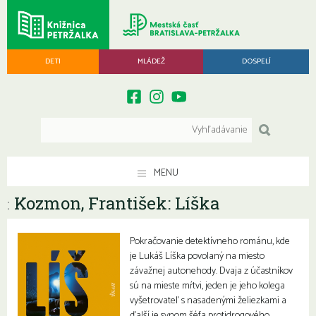
DETI
MLÁDEŽ
DOSPELÍ
MENU
Kozmon, František: Líška
:
Pokračovanie detektívneho románu, kde
je Lukáš Líška povolaný na miesto
závažnej autonehody. Dvaja z účastníkov
sú na mieste mŕtvi, jeden je jeho kolega
vyšetrovateľ s nasadenými želiezkami a
ďalší je synom šéfa protidrogového