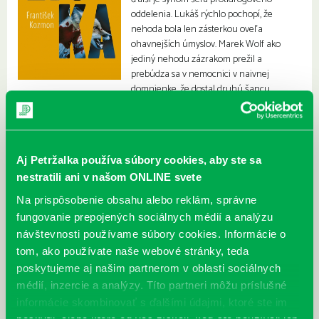
oddelenia. Lukáš rýchlo pochopí, že
nehoda bola len zásterkou oveľa
ohavnejších úmyslov. Marek Wolf ako
jediný nehodu zázrakom prežil a
prebúdza sa v nemocnici v naivnej
domnienke, že dostal druhú šancu.
Aj Petržalka používa súbory cookies, aby ste sa
nestratili ani v našom ONLINE svete
Na prispôsobenie obsahu alebo reklám, správne
fungovanie prepojených sociálnych médií a analýzu
návštevnosti používame súbory cookies. Informácie o
tom, ako používate naše webové stránky, teda
poskytujeme aj našim partnerom v oblasti sociálnych
médií, inzercie a analýzy. Títo partneri môžu príslušné
informácie skombinovať s ďalšími údajmi, ktoré ste im