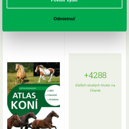
Rudź, Przemyslaw: Atlas hviezd:
Hardy, Paula: Japonsko na tanieri:
Odmietnuť
Sprievodca po hviezdnej oblohe
kompletný sprievodca
japonskou kuchyňou a etiketou
+4288
ďalších skvelých titulov na
čítanie