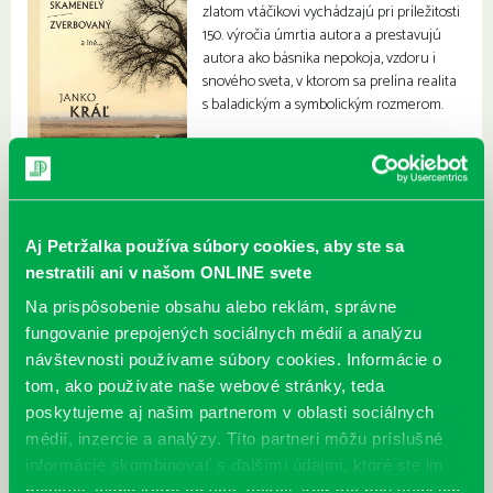
zlatom vtáčikovi vychádzajú pri príležitosti
150. výročia úmrtia autora a prestavujú
autora ako básnika nepokoja, vzdoru i
snového sveta, v ktorom sa prelína realita
s baladickým a symbolickým rozmerom.
Aj Petržalka používa súbory cookies, aby ste sa
nestratili ani v našom ONLINE svete
Na prispôsobenie obsahu alebo reklám, správne
fungovanie prepojených sociálnych médií a analýzu
návštevnosti používame súbory cookies. Informácie o
tom, ako používate naše webové stránky, teda
poskytujeme aj našim partnerom v oblasti sociálnych
médií, inzercie a analýzy. Títo partneri môžu príslušné
informácie skombinovať s ďalšími údajmi, ktoré ste im
poskytli, alebo ktoré od vás získali, keď ste používali ich