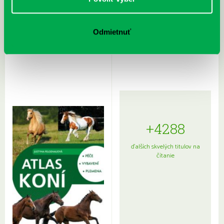
Rudź, Przemyslaw: Atlas hviezd:
Hardy, Paula: Japonsko na tanieri:
Odmietnuť
Sprievodca po hviezdnej oblohe
kompletný sprievodca
japonskou kuchyňou a etiketou
+4288
ďalších skvelých titulov na
čítanie