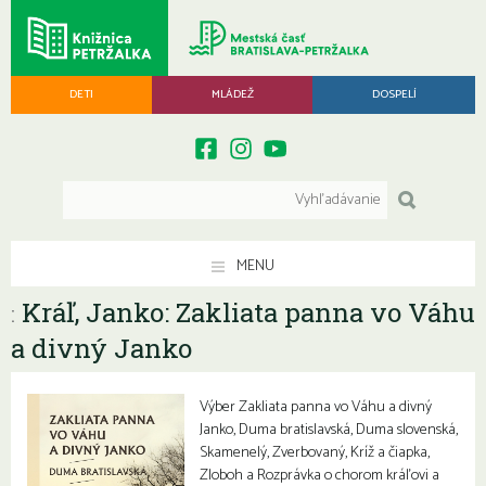
DETI
MLÁDEŽ
DOSPELÍ
MENU
Kráľ, Janko: Zakliata panna vo Váhu
:
a divný Janko
Výber Zakliata panna vo Váhu a divný
Janko, Duma bratislavská, Duma slovenská,
Skamenelý, Zverbovaný, Kríž a čiapka,
Zloboh a Rozprávka o chorom kráľovi a